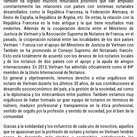
también ha logrado muchos resultados positivos que han ampliado
constantemente las relaciones con países con sistemas notariales
desarrollados como la República Francesa, la Federación Alemana, el
Reino de España, la República de Argelia, etc. De estas, la relación con la
República Francesa es la más antigua y la que tiene resultados más
evidentes. Además de la cooperación directa entre el Ministerio de
Justicia de Vietnam y la Asociación Suprema de Notarios de Francia, en el
pasado, la cooperación notarial entre las localidades de los dos países
Vietnam – Francia con el apoyo del Ministerio de Justicia de Vietnam con
También se ha promovido el Consejo Supremo del Notariado francés.
Esto está totalmente de acuerdo con los deseos de los notarios locales
y de los notarios de dos países con el apoyo y la ayuda de amigos
internacionales. En 2013, Vietnam fue admitido oficialmente como el 84º
miembro de la Unión Internacional de Notarios.
En general y objetivamente, tenemos derecho a estar orgullosos del
notario de Vietnam durante los últimos 30 años, de sus contribuciones al
desarrollo socioeconómico del país, a la gestión de la sociedad, así como
a la diplomacia y los intercambios entre pueblos. También estamos muy
orgullosos de haber formado un gran equipo de notarios en términos de
número, madurez profesional y transparencia en la ética profesional,
sentido de orgullo por la profesión y sentido de sociedad, por el bien de la
comunidad.
Gracias a la solidaridad y los esfuerzos de cada uno de nosotros, aquellos
que se apasionan por la profesión de notario y notario en Vietnam tendrán