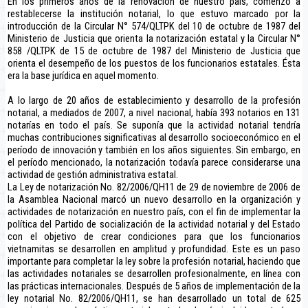
En los primeros años de la renovación de nuestro país, comenzó a
restablecerse la institución notarial, lo que estuvo marcado por la
introducción de la Circular N° 574/QLTPK del 10 de octubre de 1987 del
Ministerio de Justicia que orienta la notarización estatal y la Circular N°
858 /QLTPK de 15 de octubre de 1987 del Ministerio de Justicia que
orienta el desempeño de los puestos de los funcionarios estatales. Ésta
era la base jurídica en aquel momento.
A lo largo de 20 años de establecimiento y desarrollo de la profesión
notarial, a mediados de 2007, a nivel nacional, había 393 notarios en 131
notarías en todo el país. Se suponía que la actividad notarial tendría
muchas contribuciones significativas al desarrollo socioeconómico en el
período de innovación y también en los años siguientes. Sin embargo, en
el período mencionado, la notarización todavía parece considerarse una
actividad de gestión administrativa estatal.
La Ley de notarización No. 82/2006/QH11 de 29 de noviembre de 2006 de
la Asamblea Nacional marcó un nuevo desarrollo en la organización y
actividades de notarización en nuestro país, con el fin de implementar la
política del Partido de socialización de la actividad notarial y del Estado
con el objetivo de crear condiciones para que los funcionarios
vietnamitas se desarrollen en amplitud y profundidad. Este es un paso
importante para completar la ley sobre la profesión notarial, haciendo que
las actividades notariales se desarrollen profesionalmente, en línea con
las prácticas internacionales. Después de 5 años de implementación de la
ley notarial No. 82/2006/QH11, se han desarrollado un total de 625