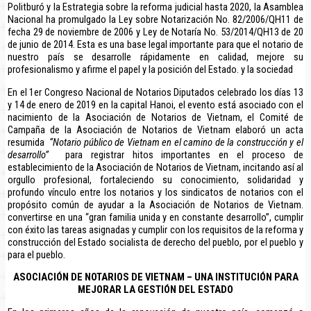
Politburó y la Estrategia sobre la reforma judicial hasta 2020, la Asamblea
Nacional ha promulgado la Ley sobre Notarización No. 82/2006/QH11 de
fecha 29 de noviembre de 2006 y Ley de Notaría No. 53/2014/QH13 de 20
de junio de 2014. Esta es una base legal importante para que el notario de
nuestro país se desarrolle rápidamente en calidad, mejore su
profesionalismo y afirme el papel y la posición del Estado. y la sociedad
En el 1er Congreso Nacional de Notarios Diputados celebrado los días 13
y 14 de enero de 2019 en la capital Hanoi, el evento está asociado con el
nacimiento de la Asociación de Notarios de Vietnam, el Comité de
Campaña de la Asociación de Notarios de Vietnam elaboró ​​un acta
resumida
“Notario público de Vietnam en el camino de la construcción y el
desarrollo”
para registrar hitos importantes en el proceso de
establecimiento de la Asociación de Notarios de Vietnam, incitando así al
orgullo profesional, fortaleciendo su conocimiento, solidaridad y
profundo vínculo entre los notarios y los sindicatos de notarios con el
propósito común de ayudar a la Asociación de Notarios de Vietnam.
convertirse en una “gran familia unida y en constante desarrollo”, cumplir
con éxito las tareas asignadas y cumplir con los requisitos de la reforma y
construcción del Estado socialista de derecho del pueblo, por el pueblo y
para el pueblo.
ASOCIACIÓN DE NOTARIOS DE VIETNAM – UNA INSTITUCIÓN PARA
MEJORAR LA GESTIÓN DEL ESTADO