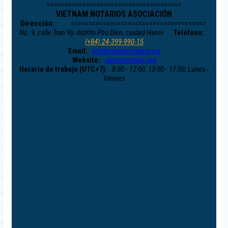
======================================
VIETNAM NOTARIOS ASOCIACIÓN
Dirección:
======================================
No. 9, calle Tran Vy, distrito Phu Dien, ciudad Hanoi
Teléfono:
(+84) 24-399-990-15
Email:
info@vietnamnotary.org
Website:
vietnamnotary.org
Horario de trabajo (UTC+7):
8:00 - 12:00, 13:00 - 17:00; Lunes -
Viernes