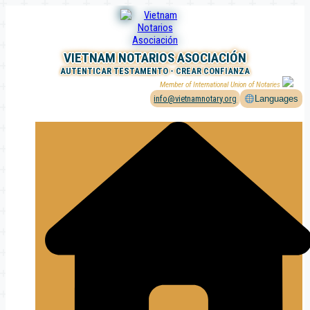
Saltar
al
contenido
VIETNAM NOTARIOS ASOCIACIÓN
AUTENTICAR TESTAMENTO - CREAR CONFIANZA
Member of International Union of Notaries
info@vietnamnotary.org
Languages