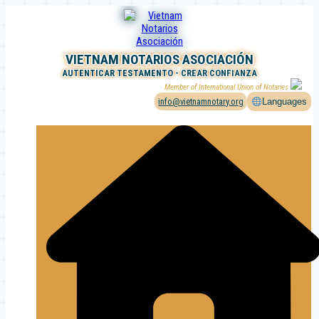
Saltar
al
contenido
VIETNAM NOTARIOS ASOCIACIÓN
AUTENTICAR TESTAMENTO - CREAR CONFIANZA
Member of International Union of Notaries
info@vietnamnotary.org
Languages