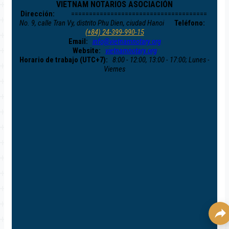
VIETNAM NOTARIOS ASOCIACIÓN
Dirección:
======================================
No. 9, calle Tran Vy, distrito Phu Dien, ciudad Hanoi
Teléfono:
(+84) 24-399-990-15
Email:
info@vietnamnotary.org
Website:
vietnamnotary.org
Horario de trabajo (UTC+7):
8:00 - 12:00, 13:00 - 17:00; Lunes -
Viernes