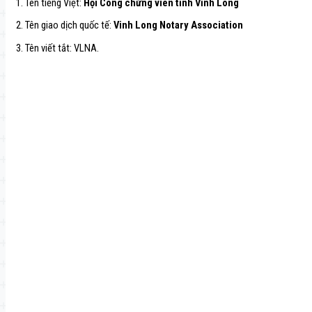
1. Tên tiếng Việt:
Hội Công chứng viên tỉnh Vĩnh Long
2. Tên giao dịch quốc tế:
Vinh Long Notary Association
3. Tên viết tắt: VLNA.
Navegación
de
entradas