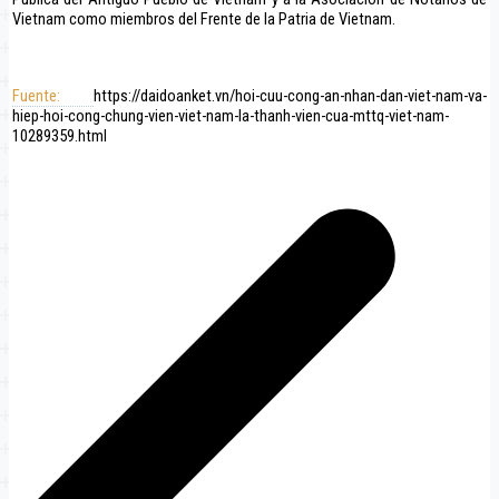
Vietnam como miembros del Frente de la Patria de Vietnam.
Fuente:
https://daidoanket.vn/hoi-cuu-cong-an-nhan-dan-viet-nam-va-
hiep-hoi-cong-chung-vien-viet-nam-la-thanh-vien-cua-mttq-viet-nam-
10289359.html
Navegación
de
entradas