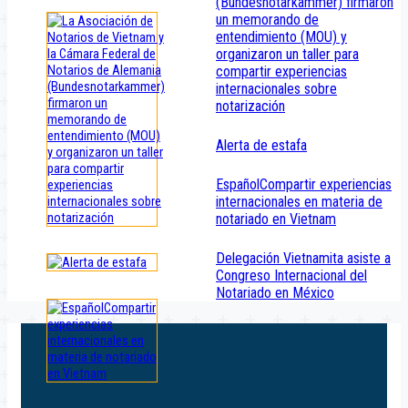
(Bundesnotarkammer) firmaron
un memorando de
entendimiento (MOU) y
organizaron un taller para
compartir experiencias
internacionales sobre
notarización
Alerta de estafa
EspañolCompartir experiencias
internacionales en materia de
notariado en Vietnam
Delegación Vietnamita asiste a
Congreso Internacional del
Notariado en México