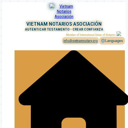
Saltar
al
contenido
VIETNAM NOTARIOS ASOCIACIÓN
AUTENTICAR TESTAMENTO - CREAR CONFIANZA
Member of International Union of Notaries
info@vietnamnotary.org
Languages