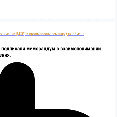
онимании (МОВ) и организовали семинар для обмена
) подписали меморандум о взаимопонимании
ения.