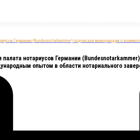
риусов Германии (Bundesnotarkammer) подписали меморандум о взаимоп
я палата нотариусов Германии (Bundesnotarkammer
ународным опытом в области нотариального завер