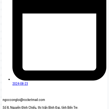
2024-08-23
ngoccongloi@rocketmail.com
Số 8, Nguyễn Đình Chiểu, thị trấn Bình Đại, tỉnh Bến Tre.