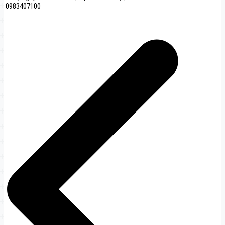
0983407100
文
章
导
航