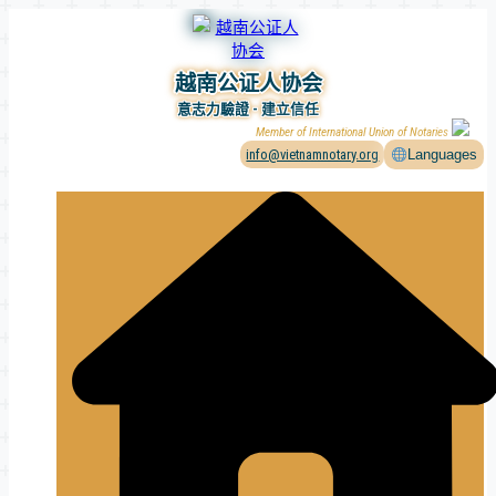
Skip
to
content
越南公证人协会
意志力驗證 - 建立信任
Member of International Union of Notaries
info@vietnamnotary.org
Languages