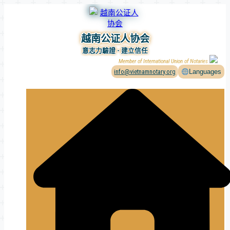
Skip
to
content
越南公证人协会
意志力驗證 - 建立信任
Member of International Union of Notaries
info@vietnamnotary.org
Languages