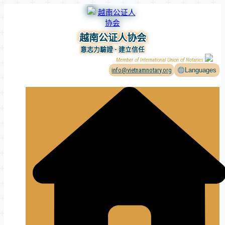
Skip
to
content
越南公证人协会
意志力驗證 - 建立信任
Member of International Union of Notaries
info@vietnamnotary.org
Languages