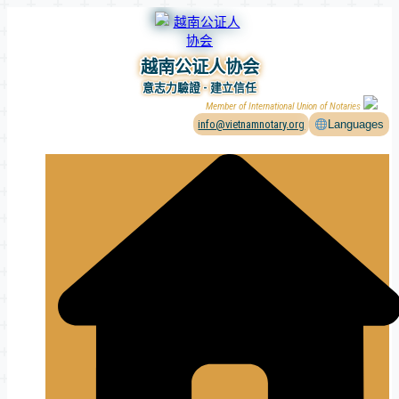
Skip
to
content
越南公证人协会
意志力驗證 - 建立信任
Member of International Union of Notaries
info@vietnamnotary.org
Languages