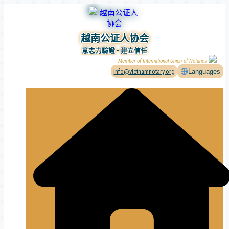
Skip
to
content
越南公证人协会
意志力驗證 - 建立信任
Member of International Union of Notaries
info@vietnamnotary.org
Languages