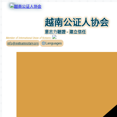
Skip
to
content
越南公证人协会
意志力驗證 - 建立信任
Member of International Union of Notaries
info@vietnamnotary.org
Languages