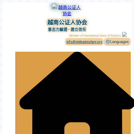
Skip
to
content
越南公证人协会
意志力驗證 - 建立信任
Member of International Union of Notaries
info@vietnamnotary.org
Languages