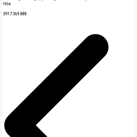
Hóa
0917.369.888
文
章
导
航