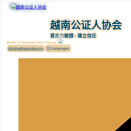
Skip
to
content
越南公证人协会
意志力驗證 - 建立信任
Member of International Union of Notaries
info@vietnamnotary.org
Languages