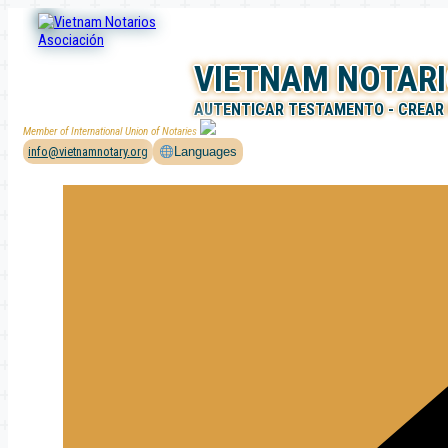
Saltar
al
contenido
VIETNAM NOTARI
AUTENTICAR TESTAMENTO - CREAR
Member of International Union of Notaries
info@vietnamnotary.org
Languages