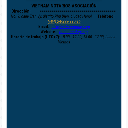
======================================
VIETNAM NOTARIOS ASOCIACIÓN
Dirección:
======================================
No. 9, calle Tran Vy, distrito Phu Dien, ciudad Hanoi
Teléfono:
(+84) 24-399-990-15
Email:
info@vietnamnotary.org
Website:
vietnamnotary.org
Horario de trabajo (UTC+7):
8:00 - 12:00, 13:00 - 17:00; Lunes -
Viernes