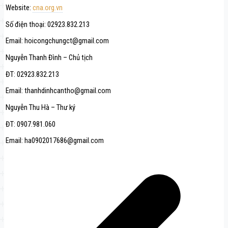
Website:
cna.org.vn
Số điện thoại: 02923.832.213
Email: hoicongchungct@gmail.com
Nguyễn Thanh Đình – Chủ tịch
ĐT: 02923.832.213
Email: thanhdinhcantho@gmail.com
Nguyễn Thu Hà – Thư ký
ĐT: 0907.981.060
Email: ha0902017686@gmail.com
Navegación
de
entradas