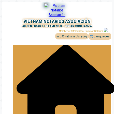
Saltar
al
contenido
VIETNAM NOTARIOS ASOCIACIÓN
AUTENTICAR TESTAMENTO - CREAR CONFIANZA
Member of International Union of Notaries
info@vietnamnotary.org
Languages