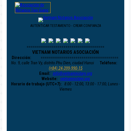
AUTENTICAR TESTAMENTO - CREAR CONFIANZA
======================================
VIETNAM NOTARIOS ASOCIACIÓN
Dirección:
======================================
No. 9, calle Tran Vy, distrito Phu Dien, ciudad Hanoi
Teléfono:
(+84) 24-399-990-15
Email:
info@vietnamnotary.org
Website:
vietnamnotary.org
Horario de trabajo (UTC+7):
8:00 - 12:00, 13:00 - 17:00; Lunes -
Viernes