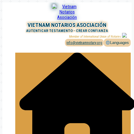
Saltar
al
contenido
VIETNAM NOTARIOS ASOCIACIÓN
AUTENTICAR TESTAMENTO - CREAR CONFIANZA
Member of International Union of Notaries
info@vietnamnotary.org
Languages