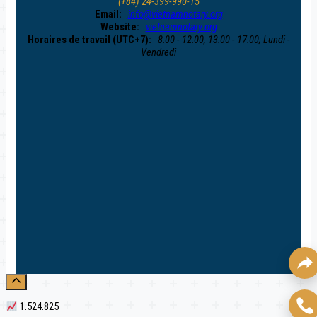
(+84) 24-399-990-15
Email:
info@vietnamnotary.org
Website:
vietnamnotary.org
Horaires de travail (UTC+7):
8:00 - 12:00, 13:00 - 17:00; Lundi -
Vendredi
1.524.825