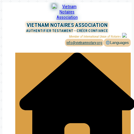
Aller
au
contenu
VIETNAM NOTAIRES ASSOCIATION
AUTHENTIFIER TESTAMENT - CRÉER CONFIANCE
Member of International Union of Notaries
info@vietnamnotary.org
Languages