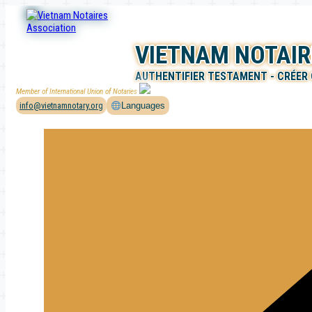
Aller
au
contenu
VIETNAM NOTAIR
AUTHENTIFIER TESTAMENT - CRÉER
Member of International Union of Notaries
info@vietnamnotary.org
Languages