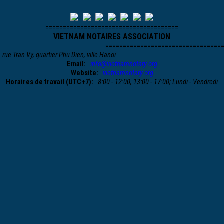
======================================
VIETNAM NOTAIRES ASSOCIATION
=================================
, rue Tran Vy, quartier Phu Dien, ville Hanoï
Email:
info@vietnamnotary.org
Website:
vietnamnotary.org
Horaires de travail (UTC+7):
8:00 - 12:00, 13:00 - 17:00; Lundi - Vendredi