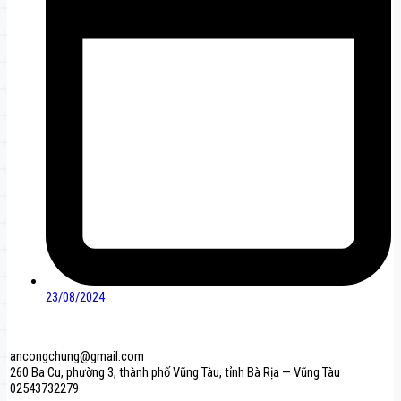
23/08/2024
ancongchung@gmail.com
260 Ba Cu, phường 3, thành phố Vũng Tàu, tỉnh Bà Rịa — Vũng Tàu
02543732279