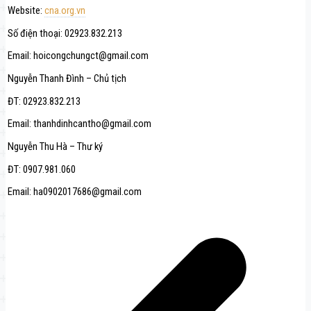
Website:
cna.org.vn
Số điện thoại: 02923.832.213
Email: hoicongchungct@gmail.com
Nguyễn Thanh Đình – Chủ tịch
ĐT: 02923.832.213
Email: thanhdinhcantho@gmail.com
Nguyễn Thu Hà – Thư ký
ĐT: 0907.981.060
Email: ha0902017686@gmail.com
Навигация
по
записям