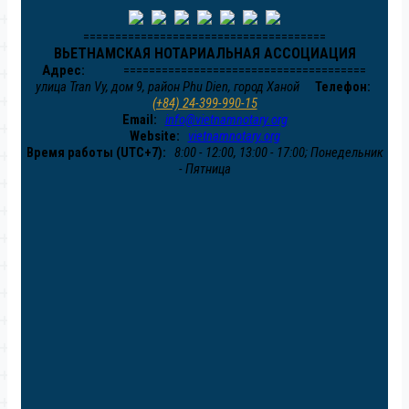
======================================
ВЬЕТНАМСКАЯ НОТАРИАЛЬНАЯ АССОЦИАЦИЯ
Адрес:
======================================
улица Tran Vy, дом 9, район Phu Dien, город Ханой
Телефон:
(+84) 24-399-990-15
Email:
info@vietnamnotary.org
Website:
vietnamnotary.org
Время работы (UTC+7):
8:00 - 12:00, 13:00 - 17:00; Понедельник
- Пятница