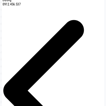
Dương
0912.456.537
Навигация
по
записям