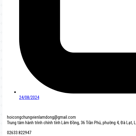
24/08/2024
hoicongchungvienlamdong@gmail.com
Trung tâm hành trình chính tỉnh Lâm Đồng, 36 Trần Phú, phường 4, Đà Lạt,
02633.822947