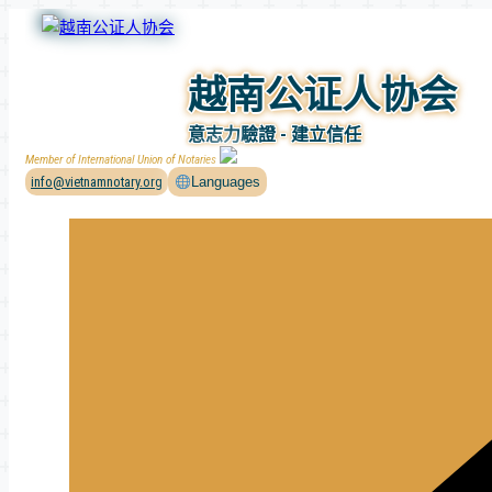
Skip
to
content
越南公证人协会
意志力驗證 - 建立信任
Member of International Union of Notaries
info@vietnamnotary.org
Languages