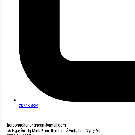
2024-08-24
hoicongchungnghean@gmail.com
56 Nguyễn Thị Minh Khai, thành phố Vinh, tỉnh Nghệ An