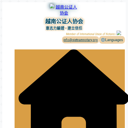
Skip
to
content
越南公证人协会
意志力驗證 - 建立信任
Member of International Union of Notaries
info@vietnamnotary.org
Languages