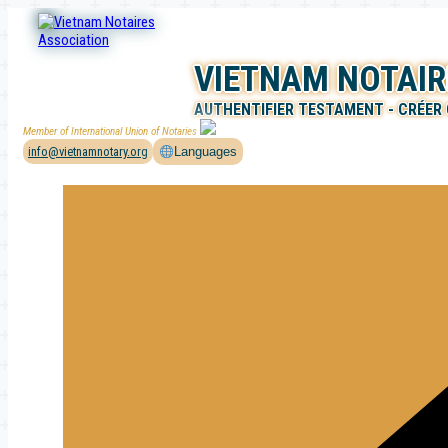
Aller
au
contenu
VIETNAM NOTAIR
AUTHENTIFIER TESTAMENT - CRÉER
Member of International Union of Notaries
info@vietnamnotary.org
Languages