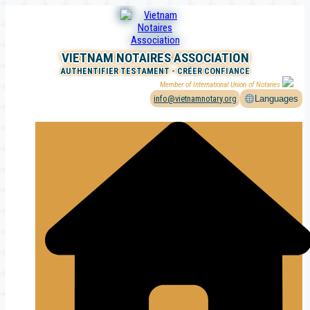
Aller
au
contenu
VIETNAM NOTAIRES ASSOCIATION
AUTHENTIFIER TESTAMENT - CRÉER CONFIANCE
Member of International Union of Notaries
info@vietnamnotary.org
Languages