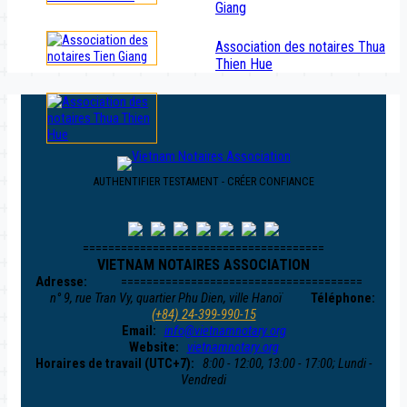
Giang
Association des notaires Thua
Thien Hue
AUTHENTIFIER TESTAMENT - CRÉER CONFIANCE
======================================
VIETNAM NOTAIRES ASSOCIATION
Adresse:
======================================
n° 9, rue Tran Vy, quartier Phu Dien, ville Hanoï
Téléphone:
(+84) 24-399-990-15
Email:
info@vietnamnotary.org
Website:
vietnamnotary.org
Horaires de travail (UTC+7):
8:00 - 12:00, 13:00 - 17:00; Lundi -
Vendredi