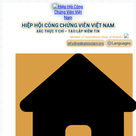
Chuyển
đến
phần
nội
HIỆP HỘI CÔNG CHỨNG VIÊN VIỆT NAM
dung
XÁC THỰC Ý CHÍ – TẠO LẬP NIỀM TIN
Member of International Union of Notaries
info@vietnamnotary.org
Languages