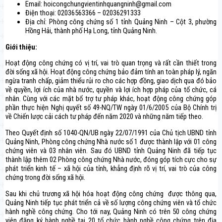
Email: hoicongchungvientinhquangninh@gmail.com
Điện thoại: 02036563366 – 02036291333
Địa chỉ: Phòng công chứng số 1 tỉnh Quảng Ninh – Cột 3, phường
Hồng Hải, thành phố Hạ Long, tỉnh Quảng Ninh.
Giới thiệu:
Hoạt động công chứng có vị trí, vai trò quan trọng và rất cần thiết trong
đời sống xã hội. Hoạt động công chứng bảo đảm tính an toàn pháp lý, ngăn
ngừa tranh chấp, giảm thiểu rủi ro cho các hợp đồng, giao dịch qua đó bảo
về quyền, lợi ích của nhà nước, quyền và lợi ích hợp pháp của tổ chức, cá
nhân. Cùng với các mặt bổ trợ tư pháp khác, hoạt động công chứng góp
phần thực hiện Nghị quyết số 49-NQ/TW ngày 01/6/2005 của Bộ Chính trị
về Chiến lược cải cách tư pháp đến năm 2020 và những năm tiếp theo.
Theo Quyết định số 1040-QN/UB ngày 22/07/1991 của Chủ tịch UBND tỉnh
Quảng Ninh, Phòng công chứng Nhà nước số 1 được thành lập với 01 công
chứng viên và 03 nhân viên. Sau đó UBND tỉnh Quảng Ninh đã tiếp tục
thành lập thêm 02 Phòng công chứng Nhà nước, đóng góp tích cực cho sự
phát triển kinh tế – xã hội của tỉnh, khẳng định rõ vị trí, vai trò của công
chứng trong đời sống xã hội.
Sau khi chủ trương xã hội hóa hoạt động công chứng được thông qua,
Quảng Ninh tiếp tục phát triển cả về số lượng công chứng viên và tổ chức
hành nghề công chứng. Cho tới nay, Quảng Ninh có trên 50 công chứng
viên đăng ký hành nghề tại 20 tổ chức hành nghề công chứng trên địa