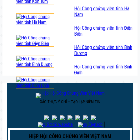
Hội Công chứng viên tỉnh Hà
Nam
Hội Công chứng viên tỉnh Điện
Biên
Hội Công chứng viên tỉnh Bình
Dương
Hội Công chứng viên tỉnh Bình
Định
XÁC THỰC Ý CHÍ – TẠO LẬP NIỀM TIN
│
Sơ đồ website
│
Tiện ích
│
HIỆP HỘI CÔNG CHỨNG VIÊN VIỆT NAM