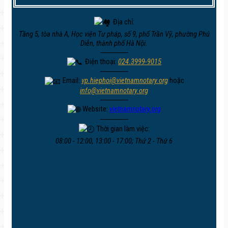
Địa chỉ:
Tầng 5, tòa nhà A, Học viện Tư pháp, số 9, phố Trần Vỹ, phường Phú
Diễn, thành phố Hà Nội.
─────
Điện thoại:
024.3999-9015
─────
Email:
vp.hiephoi@vietnamnotary.org
hoặc
info@vietnamnotary.org
─────
Website:
vietnamnotary.org
─────
Thời gian làm việc:
08:00 - 12:00, 13:00 - 17:00; Thứ 2 - Thứ 6