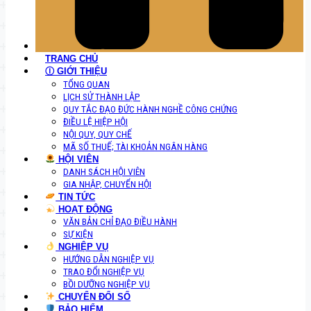
TRANG CHỦ
Ⓘ GIỚI THIỆU
TỔNG QUAN
LỊCH SỬ THÀNH LẬP
QUY TẮC ĐẠO ĐỨC HÀNH NGHỀ CÔNG CHỨNG
ĐIỀU LỆ HIỆP HỘI
NỘI QUY, QUY CHẾ
MÃ SỐ THUẾ; TÀI KHOẢN NGÂN HÀNG
HỘI VIÊN
DANH SÁCH HỘI VIÊN
GIA NHẬP, CHUYỂN HỘI
TIN TỨC
HOẠT ĐỘNG
VĂN BẢN CHỈ ĐẠO ĐIỀU HÀNH
SỰ KIỆN
NGHIỆP VỤ
HƯỚNG DẪN NGHIỆP VỤ
TRAO ĐỔI NGHIỆP VỤ
BỒI DƯỠNG NGHIỆP VỤ
CHUYỂN ĐỔI SỐ
BẢO HIỂM