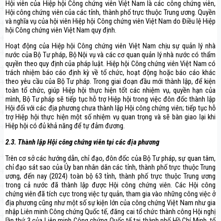
Hội viên của Hiệp hội Công chứng viên Việt Nam là các công chứng viên,
Hội công chứng viên của các tỉnh, thành phố trực thuộc Trung ương. Quyền
và nghĩa vụ của hội viên Hiệp hội Công chứng viên Việt Nam do Điều lệ Hiệp
hội Công chứng viên Việt Nam quy định.
Hoạt động của Hiệp hội Công chứng viên Việt Nam chịu sự quản lý nhà
nước của Bộ Tư pháp, Bộ Nội vụ và các cơ quan quản lý nhà nước có thẩm
quyền theo quy định của pháp luật. Hiệp hội Công chứng viên Việt Nam có
trách nhiệm báo cáo định kỳ về tổ chức, hoạt động hoặc báo cáo khác
theo yêu cầu của Bộ Tư pháp. Trong giai đoạn đầu mới thành lập, để kiện
toàn tổ chức, giúp Hiệp hội thực hiện tốt các nhiệm vụ, quyền hạn của
mình, Bộ Tư pháp sẽ tiếp tục hỗ trợ Hiệp hội trong việc đôn đốc thành lập
Hội đối với các địa phương chưa thành lập Hội công chứng viên; tiếp tục hỗ
trợ Hiệp hội thực hiện một số nhiệm vụ quan trọng và sẽ bàn giao lại khi
Hiệp hội có đủ khả năng để tự đảm đương.
2.3. Thành lập Hội công chứng viên tại các địa phương
Trên cơ sở các hướng dẫn, chỉ đạo, đôn đốc của Bộ Tư pháp, sự quan tâm,
chỉ đạo sát sao của Ủy ban nhân dân các tỉnh, thành phố trực thuộc Trung
ương, đến nay (2024) toàn bộ 63 tỉnh, thành phố trực thuộc Trung ương
trong cả nước đã thành lập được Hội công chứng viên. Các Hội công
chứng viên đã tích cực trong việc tự quản, tham gia vào những công việc ở
địa phương cũng như một số sự kiện lớn của công chứng Việt Nam như gia
nhập Liên minh Công chứng Quốc tế, đăng cai tổ chức thành công Hội nghị
lần thứ 3 của Liên minh Công chứng Quốc tế tại thành phố Hồ Chí Minh, tổ