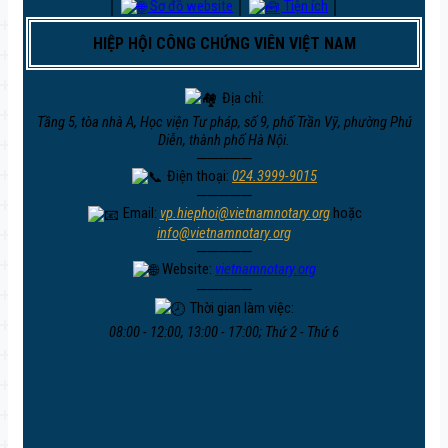
│
Sơ đồ website
│
Tiện ích
│
HIỆP HỘI CÔNG CHỨNG VIÊN VIỆT NAM
Địa chỉ:
Tầng 5, tòa nhà A, Học viện Tư pháp, số 9, phố Trần Vỹ, phường Phú
Diễn, thành phố Hà Nội.
─────
Điện thoại:
024.3999-9015
─────
Email:
vp.hiephoi@vietnamnotary.org
hoặc
info@vietnamnotary.org
─────
Website:
vietnamnotary.org
─────
Thời gian làm việc:
08:00 - 12:00, 13:00 - 17:00; Thứ 2 - Thứ 6