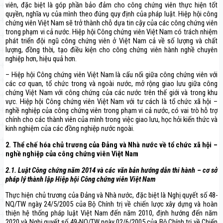
viên, đặc biệt là góp phần bảo đảm cho công chứng viên thực hiện tốt
quyền, nghĩa vụ của mình theo đúng quy định của pháp luật. Hiệp hội công
chứng viên Việt Nam sẽ trở thành chỗ dựa tin cậy của các công chứng viên
trong phạm vi cả nước. Hiệp hội Công chứng viên Việt Nam có trách nhiệm
phát triển đội ngũ công chứng viên ở Việt Nam cả về số lượng và chất
lượng, đồng thời, tạo điều kiện cho công chứng viên hành nghề chuyên
nghiệp hơn, hiệu quả hơn.
– Hiệp hội Công chứng viên Việt Nam là cấu nối giữa công chứng viên với
các cơ quan, tổ chức trong và ngoài nước, mở rộng giao lưu giữa công
chứng Việt Nam với công chứng của các nước trên thế giới và trong khu
vực. Hiệp hội Công chứng viên Việt Nam với tư cách là tổ chức xã hội –
nghề nghiệp của công chứng viên trong phạm vi cả nước, có vai trò hỗ trợ
chính cho các thành viên của mình trong việc giao lưu, học hỏi kiến thức và
kinh nghiệm của các đồng nghiệp nước ngoài.
2. Thể chế hóa chủ trương của Đảng và Nhà nước về tổ chức xã hội –
nghề nghiệp của công chứng viên Việt Nam
2.1. Luật Công chứng năm 2014 và các văn bản hướng dẫn thi hành – cơ sở
pháp lý thành lập Hiệp hội Công chứng viên Việt Nam
Thực hiện chủ trương của Đảng và Nhà nước, đặc biệt là Nghị quyết số 48-
NQ/TW ngày 24/5/2005 của Bộ Chính trị về chiến lược xây dựng và hoàn
thiện hệ thống pháp luật Việt Nam đến năm 2010, định hướng đến năm
2020 và Nghị quyết số 49-NQ/TW ngày 02/6/2005 của Bộ Chính trị về Chiến