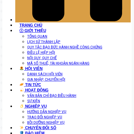
TRANG CHỦ
Ⓘ GIỚI THIỆU
TỔNG QUAN
LỊCH SỬ THÀNH LẬP
QUY TẮC ĐẠO ĐỨC HÀNH NGHỀ CÔNG CHỨNG
ĐIỀU LỆ HIỆP HỘI
NỘI QUY, QUY CHẾ
MÃ SỐ THUẾ; TÀI KHOẢN NGÂN HÀNG
HỘI VIÊN
DANH SÁCH HỘI VIÊN
GIA NHẬP, CHUYỂN HỘI
TIN TỨC
HOẠT ĐỘNG
VĂN BẢN CHỈ ĐẠO ĐIỀU HÀNH
SỰ KIỆN
NGHIỆP VỤ
HƯỚNG DẪN NGHIỆP VỤ
TRAO ĐỔI NGHIỆP VỤ
BỒI DƯỠNG NGHIỆP VỤ
CHUYỂN ĐỔI SỐ
BẢO HIỂM