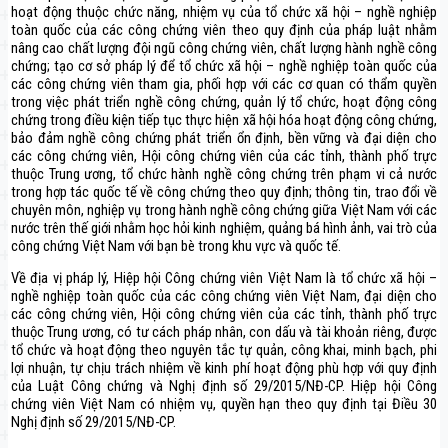
hoạt động thuộc chức năng, nhiệm vụ của tổ chức xã hội – nghề nghiệp
toàn quốc của các công chứng viên theo quy định của pháp luật nhằm
nâng cao chất lượng đội ngũ công chứng viên, chất lượng hành nghề công
chứng; tạo cơ sở pháp lý để tổ chức xã hội – nghề nghiệp toàn quốc của
các công chứng viên tham gia, phối hợp với các cơ quan có thẩm quyền
trong việc phát triển nghề công chứng, quản lý tổ chức, hoạt động công
chứng trong điều kiện tiếp tục thực hiện xã hội hóa hoạt động công chứng,
bảo đảm nghề công chứng phát triển ổn định, bền vững và đại diện cho
các công chứng viên, Hội công chứng viên của các tỉnh, thành phố trực
thuộc Trung ương, tổ chức hành nghề công chứng trên phạm vi cả nước
trong hợp tác quốc tế về công chứng theo quy định; thông tin, trao đổi về
chuyên môn, nghiệp vụ trong hành nghề công chứng giữa Việt Nam với các
nước trên thế giới nhằm học hỏi kinh nghiệm, quảng bá hình ảnh, vai trò của
công chứng Việt Nam với bạn bè trong khu vực và quốc tế.
Về địa vị pháp lý, Hiệp hội Công chứng viên Việt Nam là tổ chức xã hội –
nghề nghiệp toàn quốc của các công chứng viên Việt Nam, đại diện cho
các công chứng viên, Hội công chứng viên của các tỉnh, thành phố trực
thuộc Trung ương, có tư cách pháp nhân, con dấu và tài khoản riêng, được
tổ chức và hoạt động theo nguyên tắc tự quản, công khai, minh bạch, phi
lợi nhuận, tự chịu trách nhiệm về kinh phí hoạt động phù hợp với quy định
của Luật Công chứng và Nghị định số 29/2015/NĐ-CP. Hiệp hội Công
chứng viên Việt Nam có nhiệm vụ, quyền hạn theo quy định tại Điều 30
Nghị định số 29/2015/NĐ-CP.