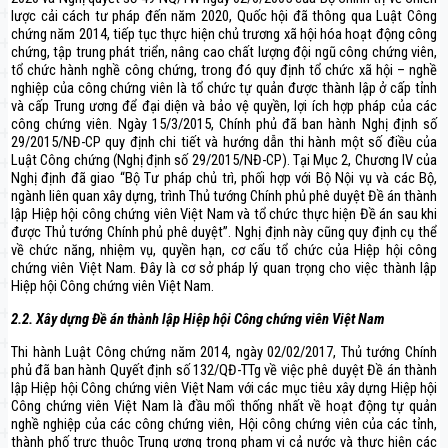
lược cải cách tư pháp đến năm 2020, Quốc hội đã thông qua Luật Công
chứng năm 2014, tiếp tục thực hiện chủ trương xã hội hóa hoạt động công
chứng, tập trung phát triển, nâng cao chất lượng đội ngũ công chứng viên,
tổ chức hành nghề công chứng, trong đó quy định tổ chức xã hội – nghề
nghiệp của công chứng viên là tổ chức tự quản được thành lập ở cấp tỉnh
và cấp Trung ương để đại diện và bảo vệ quyền, lợi ích hợp pháp của các
công chứng viên. Ngày 15/3/2015, Chính phủ đã ban hành Nghị định số
29/2015/NĐ-CP quy định chi tiết và hướng dẫn thi hành một số điều của
Luật Công chứng (Nghị định số 29/2015/NĐ-CP). Tại Mục 2, Chương IV của
Nghị định đã giao “Bộ Tư pháp chủ trì, phối hợp với Bộ Nội vụ và các Bộ,
ngành liên quan xây dựng, trình Thủ tướng Chính phủ phê duyệt Đề án thành
lập Hiệp hội công chứng viên Việt Nam và tổ chức thực hiện Đề án sau khi
được Thủ tướng Chính phủ phê duyệt”. Nghị định này cũng quy định cụ thể
về chức năng, nhiệm vụ, quyền hạn, cơ cấu tổ chức của Hiệp hội công
chứng viên Việt Nam. Đây là cơ sở pháp lý quan trọng cho việc thành lập
Hiệp hội Công chứng viên Việt Nam.
2.2. Xây dựng Đề án thành lập Hiệp hội Công chứng viên Việt Nam
Thi hành Luật Công chứng năm 2014, ngày 02/02/2017, Thủ tướng Chính
phủ đã ban hành Quyết định số 132/QĐ-TTg về việc phê duyệt Đề án thành
lập Hiệp hội Công chứng viên Việt Nam với các mục tiêu xây dựng Hiệp hội
Công chứng viên Việt Nam là đầu mối thống nhất về hoạt động tự quản
nghề nghiệp của các công chứng viên, Hội công chứng viên của các tỉnh,
thành phố trực thuộc Trung ương trong phạm vi cả nước và thực hiện các