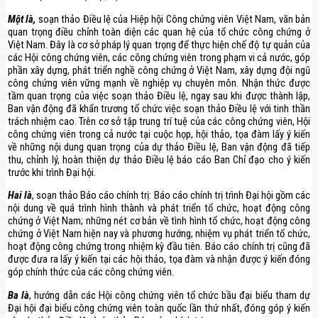
Một là,
soạn thảo Điều lệ của Hiệp hội Công chứng viên Việt Nam, văn bản
quan trọng điều chỉnh toàn diện các quan hệ của tổ chức công chứng ở
Việt Nam. Đây là cơ sở pháp lý quan trọng để thực hiện chế độ tự quản của
các Hội công chứng viên, các công chứng viên trong phạm vi cả nước, góp
phần xây dựng, phát triển nghề công chứng ở Việt Nam, xây dựng đội ngũ
công chứng viên vững mạnh về nghiệp vụ chuyên môn. Nhận thức được
tầm quan trọng của việc soạn thảo Điều lệ, ngay sau khi được thành lập,
Ban vận động đã khẩn trương tổ chức việc soạn thảo Điều lệ với tinh thần
trách nhiệm cao. Trên cơ sở tập trung trí tuệ của các công chứng viên, Hội
công chứng viên trong cả nước tại cuộc họp, hội thảo, tọa đàm lấy ý kiến
về những nội dung quan trọng của dự thảo Điều lệ, Ban vận động đã tiếp
thu, chỉnh lý, hoàn thiện dự thảo Điều lệ báo cáo Ban Chỉ đạo cho ý kiến
trước khi trình Đại hội.
Hai là
, soạn thảo Báo cáo chính trị: Báo cáo chính trị trình Đại hội gồm các
nội dung về quá trình hình thành và phát triển tổ chức, hoạt động công
chứng ở Việt Nam; những nét cơ bản về tình hình tổ chức, hoạt động công
chứng ở Việt Nam hiện nay và phương hướng, nhiệm vụ phát triển tổ chức,
hoạt động công chứng trong nhiệm kỳ đầu tiên. Báo cáo chính trị cũng đã
được đưa ra lấy ý kiến tại các hội thảo, tọa đàm và nhận được ý kiến đóng
góp chính thức của các công chứng viên.
Ba là
, hướng dẫn các Hội công chứng viên tổ chức bầu đại biểu tham dự
Đại hội đại biểu công chứng viên toàn quốc lần thứ nhất, đóng góp ý kiến