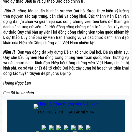
vào dự thảo Điều lệ và dự thảo Báo cáo chính trị.
Bốn là
, công tác chuẩn bị nhân sự cho Đại hội được thực hiện kỹ lưỡng
trên nguyên tắc tập trung, dân chủ và công khai. Các thành viên Ban vận
động đã lựa chọn và giới thiệu các công chứng viên tiêu biểu để tham gia
danh sách ứng cử viên của Hội đồng công chứng viên toàn quốc; xây dựng
dự thảo Quy chế bầu ủy viên Hội đồng công chứng viên toàn quốc nhiệm kỳ
I, dự thảo Quy chế bầu ủy viên Ban Thường vụ và các chức danh lãnh đạo
khác của Hiệp hội Công chứng viên Việt Nam nhiệm kỳ I.
Năm là
, Ban vận động đã xây dựng Đề án tổ chức Đại hội, Đề án nhân sự,
Quy chế bầu ủy viên Hội đồng công chứng viên toàn quốc, Ban Thường vụ
và các chức danh lãnh đạo Hiệp hội Công chứng viên Việt Nam; chuẩn bị
kinh phí, cơ sở vật chất để tổ chức Đại hội; xây dựng kế hoạch và triển khai
công tác tuyên truyền để phục vụ Đại hội.
Hoàng Ngọc Lan
Cục Bổ trợ tư pháp
XÁC THỰC Ý CHÍ – TẠO LẬP NIỀM TIN