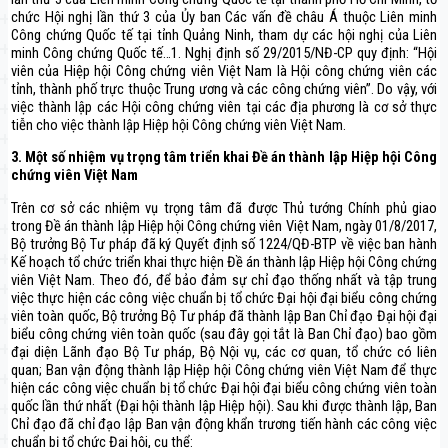
chức Hội nghị lần thứ 3 của Ủy ban Các vấn đề châu Á thuộc Liên minh
Công chứng Quốc tế tại tỉnh Quảng Ninh, tham dự các hội nghị của Liên
minh Công chứng Quốc tế…1. Nghị định số 29/2015/NĐ-CP quy định: “Hội
viên của Hiệp hội Công chứng viên Việt Nam là Hội công chứng viên các
tỉnh, thành phố trực thuộc Trung ương và các công chứng viên”. Do vậy, với
việc thành lập các Hội công chứng viên tại các địa phương là cơ sở thực
tiễn cho việc thành lập Hiệp hội Công chứng viên Việt Nam.
3. Một số nhiệm vụ trọng tâm triển khai Đề án thành lập Hiệp hội Công
chứng viên Việt Nam
Trên cơ sở các nhiệm vụ trọng tâm đã được Thủ tướng Chính phủ giao
trong Đề án thành lập Hiệp hội Công chứng viên Việt Nam, ngày 01/8/2017,
Bộ trưởng Bộ Tư pháp đã ký Quyết định số 1224/QĐ-BTP về việc ban hành
Kế hoạch tổ chức triển khai thực hiện Đề án thành lập Hiệp hội Công chứng
viên Việt Nam. Theo đó, để bảo đảm sự chỉ đạo thống nhất và tập trung
việc thực hiện các công việc chuẩn bị tổ chức Đại hội đại biểu công chứng
viên toàn quốc, Bộ trưởng Bộ Tư pháp đã thành lập Ban Chỉ đạo Đại hội đại
biểu công chứng viên toàn quốc (sau đây gọi tắt là Ban Chỉ đạo) bao gồm
đại diện Lãnh đạo Bộ Tư pháp, Bộ Nội vụ, các cơ quan, tổ chức có liên
quan; Ban vận động thành lập Hiệp hội Công chứng viên Việt Nam để thực
hiện các công việc chuẩn bị tổ chức Đại hội đại biểu công chứng viên toàn
quốc lần thứ nhất (Đại hội thành lập Hiệp hội). Sau khi được thành lập, Ban
Chỉ đạo đã chỉ đạo lập Ban vận động khẩn trương tiến hành các công việc
chuẩn bị tổ chức Đại hội, cụ thể: