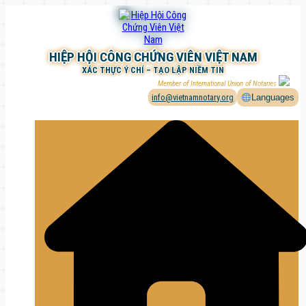
Chuyển
đến
phần
nội
HIỆP HỘI CÔNG CHỨNG VIÊN VIỆT NAM
dung
XÁC THỰC Ý CHÍ – TẠO LẬP NIỀM TIN
Member of International Union of Notaries
info@vietnamnotary.org
Languages