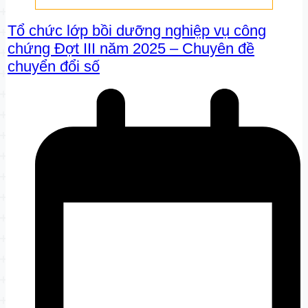
Tổ chức lớp bồi dưỡng nghiệp vụ công
chứng Đợt III năm 2025 – Chuyên đề
chuyển đổi số