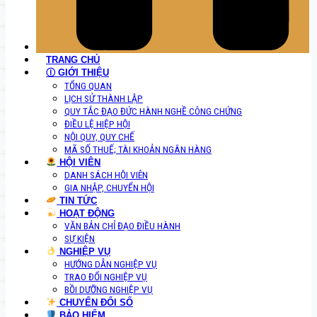
TRANG CHỦ
Ⓘ GIỚI THIỆU
TỔNG QUAN
LỊCH SỬ THÀNH LẬP
QUY TẮC ĐẠO ĐỨC HÀNH NGHỀ CÔNG CHỨNG
ĐIỀU LỆ HIỆP HỘI
NỘI QUY, QUY CHẾ
MÃ SỐ THUẾ; TÀI KHOẢN NGÂN HÀNG
HỘI VIÊN
DANH SÁCH HỘI VIÊN
GIA NHẬP, CHUYỂN HỘI
TIN TỨC
HOẠT ĐỘNG
VĂN BẢN CHỈ ĐẠO ĐIỀU HÀNH
SỰ KIỆN
NGHIỆP VỤ
HƯỚNG DẪN NGHIỆP VỤ
TRAO ĐỔI NGHIỆP VỤ
BỒI DƯỠNG NGHIỆP VỤ
CHUYỂN ĐỔI SỐ
BẢO HIỂM