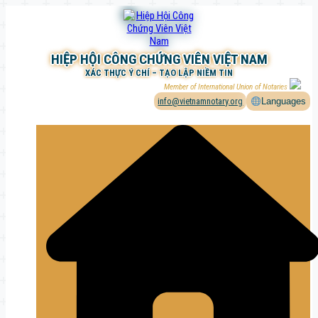
Chuyển
đến
phần
nội
HIỆP HỘI CÔNG CHỨNG VIÊN VIỆT NAM
dung
XÁC THỰC Ý CHÍ – TẠO LẬP NIỀM TIN
Member of International Union of Notaries
info@vietnamnotary.org
Languages