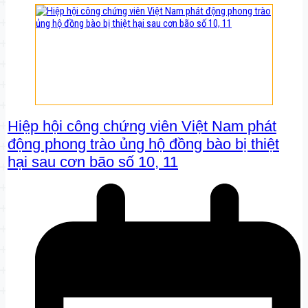
Hiệp hội công chứng viên Việt Nam phát
động phong trào ủng hộ đồng bào bị thiệt
hại sau cơn bão số 10, 11