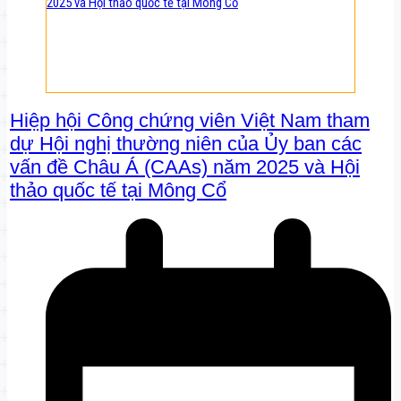
Hiệp hội Công chứng viên Việt Nam tham
dự Hội nghị thường niên của Ủy ban các
vấn đề Châu Á (CAAs) năm 2025 và Hội
thảo quốc tế tại Mông Cổ