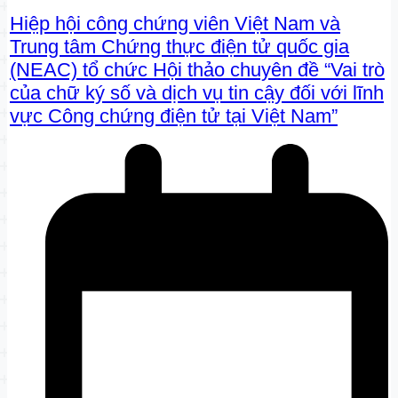
Hiệp hội công chứng viên Việt Nam và
Trung tâm Chứng thực điện tử quốc gia
(NEAC) tổ chức Hội thảo chuyên đề “Vai trò
của chữ ký số và dịch vụ tin cậy đối với lĩnh
vực Công chứng điện tử tại Việt Nam”