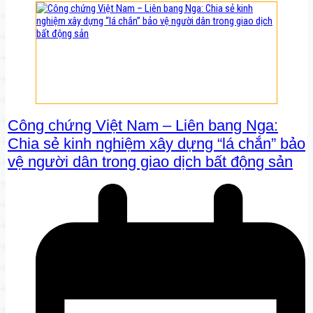
Công chứng Việt Nam – Liên bang Nga:
Chia sẻ kinh nghiệm xây dựng “lá chắn” bảo
vệ người dân trong giao dịch bất động sản