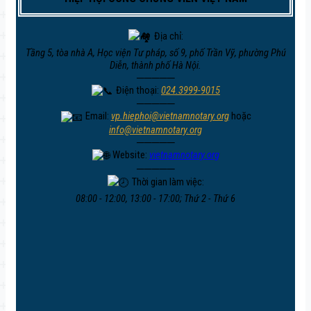
Địa chỉ:
Tầng 5, tòa nhà A, Học viện Tư pháp, số 9, phố Trần Vỹ, phường Phú
Diễn, thành phố Hà Nội.
─────
Điện thoại:
024.3999-9015
─────
Email:
vp.hiephoi@vietnamnotary.org
hoặc
info@vietnamnotary.org
─────
Website:
vietnamnotary.org
─────
Thời gian làm việc:
08:00 - 12:00, 13:00 - 17:00; Thứ 2 - Thứ 6