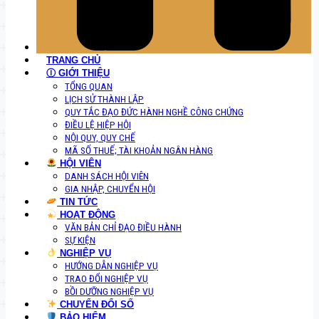
TRANG CHỦ
Ⓘ GIỚI THIỆU
TỔNG QUAN
LỊCH SỬ THÀNH LẬP
QUY TẮC ĐẠO ĐỨC HÀNH NGHỀ CÔNG CHỨNG
ĐIỀU LỆ HIỆP HỘI
NỘI QUY, QUY CHẾ
MÃ SỐ THUẾ; TÀI KHOẢN NGÂN HÀNG
HỘI VIÊN
DANH SÁCH HỘI VIÊN
GIA NHẬP, CHUYỂN HỘI
TIN TỨC
HOẠT ĐỘNG
VĂN BẢN CHỈ ĐẠO ĐIỀU HÀNH
SỰ KIỆN
NGHIỆP VỤ
HƯỚNG DẪN NGHIỆP VỤ
TRAO ĐỔI NGHIỆP VỤ
BỒI DƯỠNG NGHIỆP VỤ
CHUYỂN ĐỔI SỐ
BẢO HIỂM