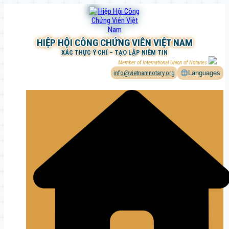
Chuyển
đến
phần
nội
HIỆP HỘI CÔNG CHỨNG VIÊN VIỆT NAM
dung
XÁC THỰC Ý CHÍ – TẠO LẬP NIỀM TIN
Member of International Union of Notaries
info@vietnamnotary.org
Languages