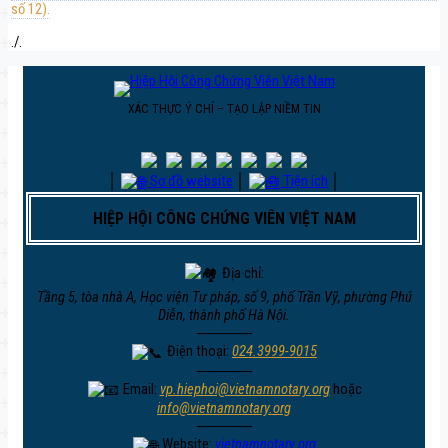
số 12).
./.
XÁC THỰC Ý CHÍ – TẠO LẬP NIỀM TIN
│
Sơ đồ website
│
Tiện ích
│
HIỆP HỘI CÔNG CHỨNG VIÊN VIỆT NAM
Địa chỉ:
Tầng 5, tòa nhà A, Học viện Tư pháp, số 9, phố Trần Vỹ, phường Phú
Diễn, thành phố Hà Nội.
─────
Điện thoại:
024.3999-9015
─────
Email:
vp.hiephoi@vietnamnotary.org
hoặc
info@vietnamnotary.org
─────
Website:
vietnamnotary.org