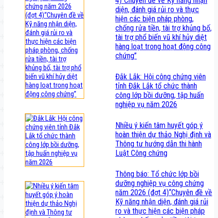
4)“Chuyên đề về Kỹ năng nhận
diện, đánh giá rủi ro và thực
hiện các biện pháp phòng,
chống rửa tiền, tài trợ khủng bố,
tài trợ phổ biến vũ khí hủy diệt
hàng loạt trong hoạt động công
chứng”
Đắk Lắk: Hội công chứng viên
tỉnh Đắk Lắk tổ chức thành
công lớp bồi dưỡng, tập huấn
nghiệp vụ năm 2026
Nhiều ý kiến tâm huyết góp ý
hoàn thiện dự thảo Nghị định và
Thông tư hướng dẫn thi hành
Luật Công chứng
Thông báo: Tổ chức lớp bồi
dưỡng nghiệp vụ công chứng
năm 2026 (đợt 4)“Chuyên đề về
Kỹ năng nhận diện, đánh giá rủi
ro và thực hiện các biện pháp