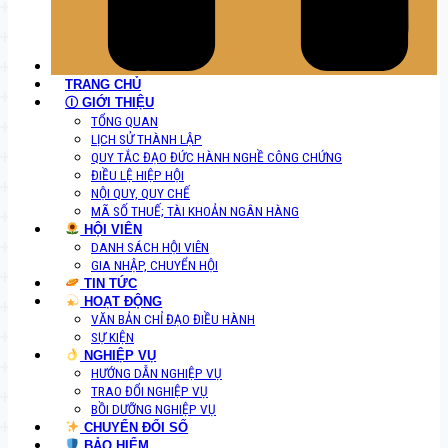
TRANG CHỦ
Ⓘ GIỚI THIỆU
TỔNG QUAN
LỊCH SỬ THÀNH LẬP
QUY TẮC ĐẠO ĐỨC HÀNH NGHỀ CÔNG CHỨNG
ĐIỀU LỆ HIỆP HỘI
NỘI QUY, QUY CHẾ
MÃ SỐ THUẾ; TÀI KHOẢN NGÂN HÀNG
HỘI VIÊN
DANH SÁCH HỘI VIÊN
GIA NHẬP, CHUYỂN HỘI
TIN TỨC
HOẠT ĐỘNG
VĂN BẢN CHỈ ĐẠO ĐIỀU HÀNH
SỰ KIỆN
NGHIỆP VỤ
HƯỚNG DẪN NGHIỆP VỤ
TRAO ĐỔI NGHIỆP VỤ
BỒI DƯỠNG NGHIỆP VỤ
CHUYỂN ĐỔI SỐ
BẢO HIỂM