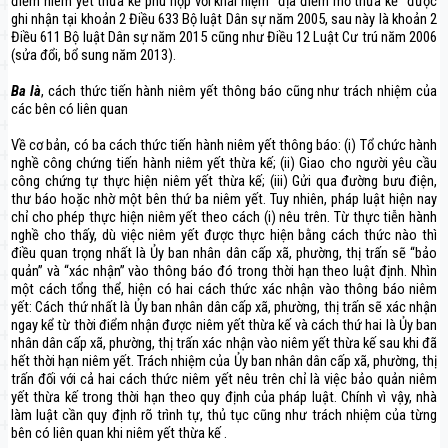
điểm niêm yết thừa kế phù hợp với khái niệm “địa điểm mở thừa kế” được
ghi nhận tại khoản 2 Điều 633 Bộ luật Dân sự năm 2005, sau này là khoản 2
Điều 611 Bộ luật Dân sự năm 2015 cũng như Điều 12 Luật Cư trú năm 2006
(sửa đổi, bổ sung năm 2013).
Ba là
, cách thức tiến hành niêm yết thông báo cũng như trách nhiệm của
các bên có liên quan
Về cơ bản, có ba cách thức tiến hành niêm yết thông báo: (i) Tổ chức hành
nghề công chứng tiến hành niêm yết thừa kế; (ii) Giao cho người yêu cầu
công chứng tự thực hiện niêm yết thừa kế; (iii) Gửi qua đường bưu điện,
thư báo hoặc nhờ một bên thứ ba niêm yết. Tuy nhiên, pháp luật hiện nay
chỉ cho phép thực hiện niêm yết theo cách (i) nêu trên. Từ thực tiễn hành
nghề cho thấy, dù việc niêm yết được thực hiện bằng cách thức nào thì
điều quan trọng nhất là Ủy ban nhân dân cấp xã, phường, thị trấn sẽ “bảo
quản” và “xác nhận” vào thông báo đó trong thời hạn theo luật định. Nhìn
một cách tổng thể, hiện có hai cách thức xác nhận vào thông báo niêm
yết: Cách thứ nhất là Ủy ban nhân dân cấp xã, phường, thị trấn sẽ xác nhận
ngay kể từ thời điểm nhận được niêm yết thừa kế và cách thứ hai là Ủy ban
nhân dân cấp xã, phường, thị trấn xác nhận vào niêm yết thừa kế sau khi đã
hết thời hạn niêm yết. Trách nhiệm của Ủy ban nhân dân cấp xã, phường, thị
trấn đối với cả hai cách thức niêm yết nêu trên chỉ là việc bảo quản niêm
yết thừa kế trong thời hạn theo quy định của pháp luật. Chính vì vậy, nhà
làm luật cần quy định rõ trình tự, thủ tục cũng như trách nhiệm của từng
bên có liên quan khi niêm yết thừa kế .