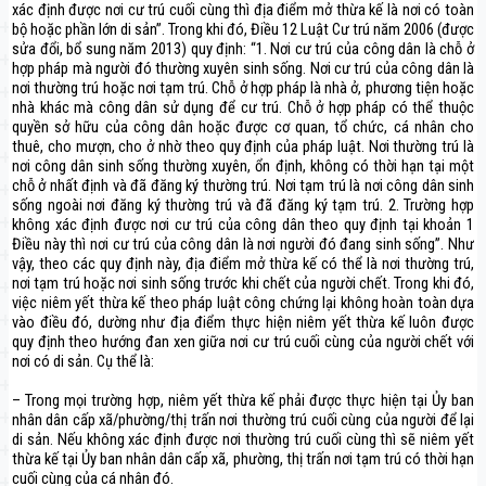
xác định được nơi cư trú cuối cùng thì địa điểm mở thừa kế là nơi có toàn
bộ hoặc phần lớn di sản”. Trong khi đó, Điều 12 Luật Cư trú năm 2006 (được
sửa đổi, bổ sung năm 2013) quy định: “1. Nơi cư trú của công dân là chỗ ở
hợp pháp mà người đó thường xuyên sinh sống. Nơi cư trú của công dân là
nơi thường trú hoặc nơi tạm trú. Chỗ ở hợp pháp là nhà ở, phương tiện hoặc
nhà khác mà công dân sử dụng để cư trú. Chỗ ở hợp pháp có thể thuộc
quyền sở hữu của công dân hoặc được cơ quan, tổ chức, cá nhân cho
thuê, cho mượn, cho ở nhờ theo quy định của pháp luật. Nơi thường trú là
nơi công dân sinh sống thường xuyên, ổn định, không có thời hạn tại một
chỗ ở nhất định và đã đăng ký thường trú. Nơi tạm trú là nơi công dân sinh
sống ngoài nơi đăng ký thường trú và đã đăng ký tạm trú. 2. Trường hợp
không xác định được nơi cư trú của công dân theo quy định tại khoản 1
Điều này thì nơi cư trú của công dân là nơi người đó đang sinh sống”. Như
vậy, theo các quy định này, địa điểm mở thừa kế có thể là nơi thường trú,
nơi tạm trú hoặc nơi sinh sống trước khi chết của người chết. Trong khi đó,
việc niêm yết thừa kế theo pháp luật công chứng lại không hoàn toàn dựa
vào điều đó, dường như địa điểm thực hiện niêm yết thừa kế luôn được
quy định theo hướng đan xen giữa nơi cư trú cuối cùng của người chết với
nơi có di sản. Cụ thể là:
– Trong mọi trường hợp, niêm yết thừa kế phải được thực hiện tại Ủy ban
nhân dân cấp xã/phường/thị trấn nơi thường trú cuối cùng của người để lại
di sản. Nếu không xác định được nơi thường trú cuối cùng thì sẽ niêm yết
thừa kế tại Ủy ban nhân dân cấp xã, phường, thị trấn nơi tạm trú có thời hạn
cuối cùng của cá nhân đó.