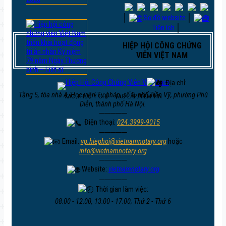
│
Sơ đồ website
│
Tiện ích
│
HIỆP HỘI CÔNG CHỨNG
VIÊN VIỆT NAM
Địa chỉ:
Tầng 5, tòa nhà A, Học viện Tư pháp, số 9, phố Trần Vỹ, phường Phú
XÁC THỰC Ý CHÍ – TẠO LẬP NIỀM TIN
Diễn, thành phố Hà Nội.
─────
Điện thoại:
024.3999-9015
─────
Email:
vp.hiephoi@vietnamnotary.org
hoặc
info@vietnamnotary.org
─────
Website:
vietnamnotary.org
─────
Thời gian làm việc:
08:00 - 12:00, 13:00 - 17:00; Thứ 2 - Thứ 6