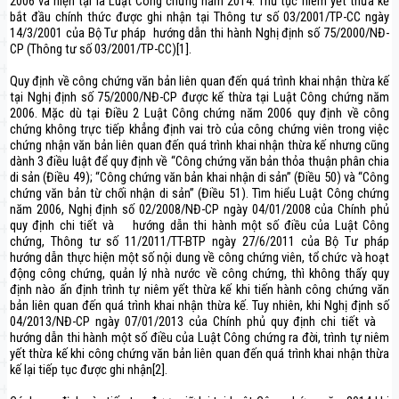
2006 và hiện tại là Luật Công chứng năm 2014. Thủ tục niêm yết thừa kế
bắt đầu chính thức được ghi nhận tại Thông tư số 03/2001/TP-CC ngày
14/3/2001 của Bộ Tư pháp hướng dẫn thi hành Nghị định số 75/2000/NĐ-
CP (Thông tư số 03/2001/TP-CC)[1].
Quy định về công chứng văn bản liên quan đến quá trình khai nhận thừa kế
tại Nghị định số 75/2000/NĐ-CP được kế thừa tại Luật Công chứng năm
2006. Mặc dù tại Điều 2 Luật Công chứng năm 2006 quy định về công
chứng không trực tiếp khẳng định vai trò của công chứng viên trong việc
chứng nhận văn bản liên quan đến quá trình khai nhận thừa kế nhưng cũng
dành 3 điều luật để quy định về “Công chứng văn bản thỏa thuận phân chia
di sản (Điều 49); “Công chứng văn bản khai nhận di sản” (Điều 50) và “Công
chứng văn bản từ chối nhận di sản” (Điều 51). Tìm hiểu Luật Công chứng
năm 2006, Nghị định số 02/2008/NĐ-CP ngày 04/01/2008 của Chính phủ
quy định chi tiết và hướng dẫn thi hành một số điều của Luật Công
chứng, Thông tư số 11/2011/TT-BTP ngày 27/6/2011 của Bộ Tư pháp
hướng dẫn thực hiện một số nội dung về công chứng viên, tổ chức và hoạt
động công chứng, quản lý nhà nước về công chứng, thì không thấy quy
định nào ấn định trình tự niêm yết thừa kế khi tiến hành công chứng văn
bản liên quan đến quá trình khai nhận thừa kế. Tuy nhiên, khi Nghị định số
04/2013/NĐ-CP ngày 07/01/2013 của Chính phủ quy định chi tiết và
hướng dẫn thi hành một số điều của Luật Công chứng ra đời, trình tự niêm
yết thừa kế khi công chứng văn bản liên quan đến quá trình khai nhận thừa
kế lại tiếp tục được ghi nhận[2].