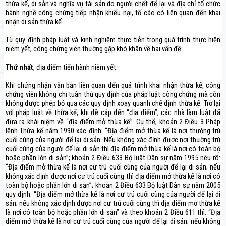
thừa kế, di sản và nghĩa vụ tài sản do người chết để lại và địa chỉ tổ chức
hành nghề công chứng tiếp nhận khiếu nại, tố cáo có liên quan đến khai
nhận di sản thừa kế.
Từ quy định pháp luật và kinh nghiệm thực tiễn trong quá trình thực hiện
niêm yết, công chứng viên thường gặp khó khăn về hai vấn đề:
Thứ nhất
, địa điểm tiến hành niêm yết
Khi chứng nhận văn bản liên quan đến quá trình khai nhận thừa kế, công
chứng viên không chỉ tuân thủ quy định của pháp luật công chứng mà còn
không được phép bỏ qua các quy định xoay quanh chế định thừa kế. Trở lại
với pháp luật về thừa kế, khi đề cập đến “địa điểm”, các nhà làm luật đã
đưa ra khái niệm về “địa điểm mở thừa kế”. Cụ thể, khoản 2 Điều 3 Pháp
lệnh Thừa kế năm 1990 xác định: “Địa điểm mở thừa kế là nơi thường trú
cuối cùng của người để lại di sản. Nếu không xác định được nơi thường trú
cuối cùng của người để lại di sản thì địa điểm mở thừa kế là nơi có toàn bộ
hoặc phần lớn di sản”; khoản 2 Điều 633 Bộ luật Dân sự năm 1995 nêu rõ:
“Địa điểm mở thừa kế là nơi cư trú cuối cùng của người để lại di sản; nếu
không xác định được nơi cư trú cuối cùng thì địa điểm mở thừa kế là nơi có
toàn bộ hoặc phần lớn di sản”; khoản 2 Điều 633 Bộ luật Dân sự năm 2005
quy định: “Địa điểm mở thừa kế là nơi cư trú cuối cùng của người để lại di
sản; nếu không xác định được nơi cư trú cuối cùng thì địa điểm mở thừa kế
là nơi có toàn bộ hoặc phần lớn di sản” và theo khoản 2 Điều 611 thì: “Địa
điểm mở thừa kế là nơi cư trú cuối cùng của người để lại di sản; nếu không