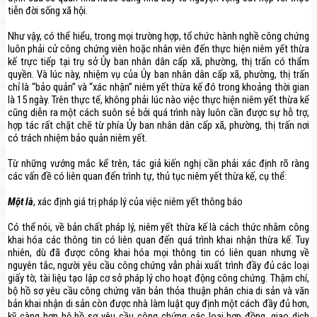
tiễn đời sống xã hội.
Như vậy, có thể hiểu, trong mọi trường hợp, tổ chức hành nghề công chứng
luôn phải cử công chứng viên hoặc nhân viên đến thực hiện niêm yết thừa
kế trực tiếp tại trụ sở Ủy ban nhân dân cấp xã, phường, thị trấn có thẩm
quyền. Và lúc này, nhiệm vụ của Ủy ban nhân dân cấp xã, phường, thị trấn
chỉ là “bảo quản” và “xác nhận” niêm yết thừa kế đó trong khoảng thời gian
là 15 ngày. Trên thực tế, không phải lúc nào việc thực hiện niêm yết thừa kế
cũng diễn ra một cách suôn sẻ bởi quá trình này luôn cần được sự hỗ trợ,
hợp tác rất chặt chẽ từ phía Ủy ban nhân dân cấp xã, phường, thị trấn nơi
có trách nhiệm bảo quản niêm yết.
Từ những vướng mắc kể trên, tác giả kiến nghị cần phải xác định rõ ràng
các vấn đề có liên quan đến trình tự, thủ tục niêm yết thừa kế, cụ thể:
Một là
, xác định giá trị pháp lý của việc niêm yết thông báo
Có thể nói, về bản chất pháp lý, niêm yết thừa kế là cách thức nhằm công
khai hóa các thông tin có liên quan đến quá trình khai nhận thừa kế. Tuy
nhiên, dù đã được công khai hóa mọi thông tin có liên quan nhưng về
nguyên tắc, người yêu cầu công chứng vẫn phải xuất trình đầy đủ các loại
giấy tờ, tài liệu tạo lập cơ sở pháp lý cho hoạt động công chứng. Thậm chí,
bộ hồ sơ yêu cầu công chứng văn bản thỏa thuận phân chia di sản và văn
bản khai nhận di sản còn được nhà làm luật quy định một cách đầy đủ hơn,
kỹ càng hơn bộ hồ sơ yêu cầu công chứng các loại hợp đồng, giao dịch