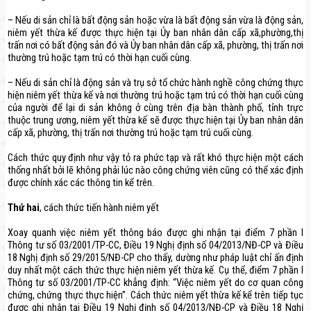
– Nếu di sản chỉ là bất động sản hoặc vừa là bất động sản vừa là động sản,
niêm yết thừa kế được thực hiện tại Ủy ban nhân dân cấp xã,phường,thị
trấn nơi có bất động sản đó và Ủy ban nhân dân cấp xã, phường, thị trấn nơi
thường trú hoặc tạm trú có thời hạn cuối cùng.
– Nếu di sản chỉ là động sản và trụ sở tổ chức hành nghề công chứng thực
hiện niêm yết thừa kế và nơi thường trú hoặc tạm trú có thời hạn cuối cùng
của người để lại di sản không ở cùng trên địa bàn thành phố, tỉnh trực
thuộc trung ương, niêm yết thừa kế sẽ được thực hiện tại Ủy ban nhân dân
cấp xã, phường, thị trấn nơi thường trú hoặc tạm trú cuối cùng.
Cách thức quy định như vậy tỏ ra phức tạp và rất khó thực hiện một cách
thống nhất bởi lẽ không phải lúc nào công chứng viên cũng có thể xác định
được chính xác các thông tin kể trên.
Thứ hai
, cách thức tiến hành niêm yết
Xoay quanh việc niêm yết thông báo được ghi nhận tại điểm 7 phần I
Thông tư số 03/2001/TP-CC, Điều 19 Nghị định số 04/2013/NĐ-CP và Điều
18 Nghị định số 29/2015/NĐ-CP cho thấy, dường như pháp luật chỉ ấn định
duy nhất một cách thức thực hiện niêm yết thừa kế. Cụ thể, điểm 7 phần I
Thông tư số 03/2001/TP-CC khẳng định: “Việc niêm yết do cơ quan công
chứng, chứng thực thực hiện”. Cách thức niêm yết thừa kế kể trên tiếp tục
được ghi nhận tại Điều 19 Nghị định số 04/2013/NĐ-CP và Điều 18 Nghị