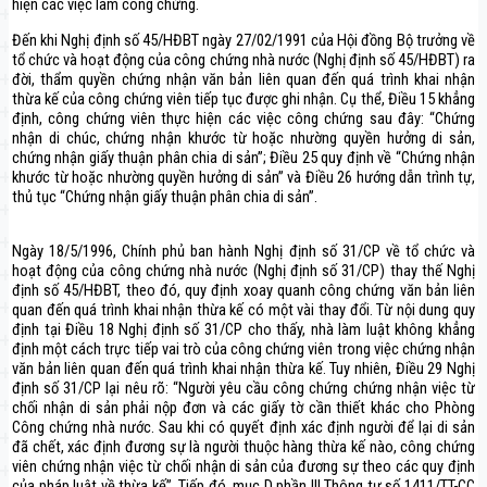
hiện các việc làm công chứng.
Đến khi Nghị định số 45/HĐBT ngày 27/02/1991 của Hội đồng Bộ trưởng về
tổ chức và hoạt động của công chứng nhà nước (Nghị định số 45/HĐBT) ra
đời, thẩm quyền chứng nhận văn bản liên quan đến quá trình khai nhận
thừa kế của công chứng viên tiếp tục được ghi nhận. Cụ thể, Điều 15 khẳng
định, công chứng viên thực hiện các việc công chứng sau đây: “Chứng
nhận di chúc, chứng nhận khước từ hoặc nhường quyền hưởng di sản,
chứng nhận giấy thuận phân chia di sản”; Điều 25 quy định về “Chứng nhận
khước từ hoặc nhường quyền hưởng di sản” và Điều 26 hướng dẫn trình tự,
thủ tục “Chứng nhận giấy thuận phân chia di sản”.
Ngày 18/5/1996, Chính phủ ban hành Nghị định số 31/CP về tổ chức và
hoạt động của công chứng nhà nước (Nghị định số 31/CP) thay thế Nghị
định số 45/HĐBT, theo đó, quy định xoay quanh công chứng văn bản liên
quan đến quá trình khai nhận thừa kế có một vài thay đổi. Từ nội dung quy
định tại Điều 18 Nghị định số 31/CP cho thấy, nhà làm luật không khẳng
định một cách trực tiếp vai trò của công chứng viên trong việc chứng nhận
văn bản liên quan đến quá trình khai nhận thừa kế. Tuy nhiên, Điều 29 Nghị
định số 31/CP lại nêu rõ: “Người yêu cầu công chứng chứng nhận việc từ
chối nhận di sản phải nộp đơn và các giấy tờ cần thiết khác cho Phòng
Công chứng nhà nước. Sau khi có quyết định xác định người để lại di sản
đã chết, xác định đương sự là người thuộc hàng thừa kế nào, công chứng
viên chứng nhận việc từ chối nhận di sản của đương sự theo các quy định
của pháp luật về thừa kế”. Tiếp đó, mục D phần III Thông tư số 1411/TT-CC