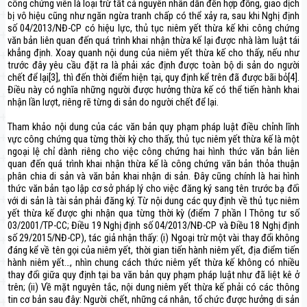
công chứng viên là loại trừ tất cả nguyên nhân dẫn đến hợp đồng, giao dịch
bị vô hiệu cũng như ngăn ngừa tranh chấp có thể xảy ra, sau khi Nghị định
số 04/2013/NĐ-CP có hiệu lực, thủ tục niêm yết thừa kế khi công chứng
văn bản liên quan đến quá trình khai nhận thừa kế lại được nhà làm luật tái
khẳng định. Xoay quanh nội dung của niêm yết thừa kế cho thấy, nếu như
trước đây yêu cầu đặt ra là phải xác định được toàn bộ di sản do người
chết để lại[3], thì đến thời điểm hiện tại, quy định kể trên đã được bãi bỏ[4].
Điều này có nghĩa những người được hưởng thừa kế có thể tiến hành khai
nhận lần lượt, riêng rẽ từng di sản do người chết để lại.
Tham khảo nội dung của các văn bản quy phạm pháp luật điều chỉnh lĩnh
vực công chứng qua từng thời kỳ cho thấy, thủ tục niêm yết thừa kế là một
ngoại lệ chỉ dành riêng cho việc công chứng hai hình thức văn bản liên
quan đến quá trình khai nhận thừa kế là công chứng văn bản thỏa thuận
phân chia di sản và văn bản khai nhận di sản. Đây cũng chính là hai hình
thức văn bản tạo lập cơ sở pháp lý cho việc đăng ký sang tên trước bạ đối
với di sản là tài sản phải đăng ký. Từ nội dung các quy định về thủ tục niêm
yết thừa kế được ghi nhận qua từng thời kỳ (điểm 7 phần I Thông tư số
03/2001/TP-CC; Điều 19 Nghị định số 04/2013/NĐ-CP và Điều 18 Nghị định
số 29/2015/NĐ-CP), tác giả nhận thấy: (i) Ngoại trừ một vài thay đổi không
đáng kể về tên gọi của niêm yết, thời gian tiến hành niêm yết, địa điểm tiến
hành niêm yết…, nhìn chung cách thức niêm yết thừa kế không có nhiều
thay đổi giữa quy định tại ba văn bản quy phạm pháp luật như đã liệt kê ở
trên; (ii) Về mặt nguyên tắc, nội dung niêm yết thừa kế phải có các thông
tin cơ bản sau đây: Người chết, những cá nhân, tổ chức được hưởng di sản