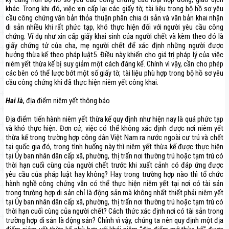
khác. Trong khi đó, việc xin cấp lại các giấy tờ, tài liệu trong bộ hồ sơ yêu
cầu công chứng văn bản thỏa thuận phân chia di sản và văn bản khai nhận
di sản nhiều khi rất phức tạp, khó thực hiện đối với người yêu cầu công
chứng. Ví dụ như xin cấp giấy khai sinh của người chết và kèm theo đó là
giấy chứng tử của cha, mẹ người chết để xác định những người được
hưởng thừa kế theo pháp luật5. Điều này khiến cho giá trị pháp lý của việc
niêm yết thừa kế bị suy giảm một cách đáng kể. Chính vì vậy, cần cho phép
các bên có thể lược bớt một số giấy tờ, tài liệu phù hợp trong bộ hồ sơ yêu
cầu công chứng khi đã thực hiện niêm yết công khai.
Hai là
, địa điểm niêm yết thông báo
Địa điểm tiến hành niêm yết thừa kế quy định như hiện nay là quá phức tạp
và khó thực hiện. Đơn cử, việc có thể không xác định được nơi niêm yết
thừa kế trong trường hợp công dân Việt Nam ra nước ngoài cư trú và chết
tại quốc gia đó, trong tình huống này thì niêm yết thừa kế được thực hiện
tại Ủy ban nhân dân cấp xã, phường, thị trấn nơi thường trú hoặc tạm trú có
thời hạn cuối cùng của người chết trước khi xuất cảnh có đáp ứng được
yêu cầu của pháp luật hay không? Hay trong trường hợp nào thì tổ chức
hành nghề công chứng vẫn có thể thực hiện niêm yết tại nơi có tài sản
trong trường hợp di sản chỉ là động sản mà không nhất thiết phải niêm yết
tại Ủy ban nhân dân cấp xã, phường, thị trấn nơi thường trú hoặc tạm trú có
thời hạn cuối cùng của người chết? Cách thức xác định nơi có tài sản trong
trường hợp di sản là động sản? Chính vì vậy, chúng ta nên quy định một địa