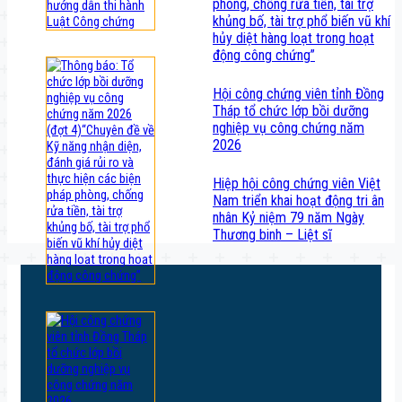
phòng, chống rửa tiền, tài trợ
khủng bố, tài trợ phổ biến vũ khí
hủy diệt hàng loạt trong hoạt
động công chứng”
Hội công chứng viên tỉnh Đồng
Tháp tổ chức lớp bồi dưỡng
nghiệp vụ công chứng năm
2026
Hiệp hội công chứng viên Việt
Nam triển khai hoạt động tri ân
nhân Kỷ niệm 79 năm Ngày
Thương binh – Liệt sĩ