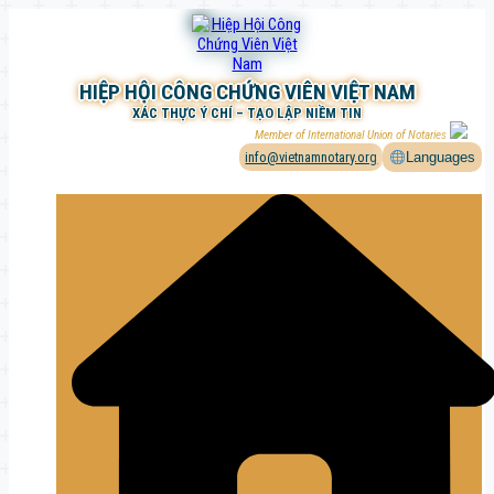
Chuyển
đến
phần
nội
HIỆP HỘI CÔNG CHỨNG VIÊN VIỆT NAM
dung
XÁC THỰC Ý CHÍ – TẠO LẬP NIỀM TIN
Member of International Union of Notaries
info@vietnamnotary.org
Languages