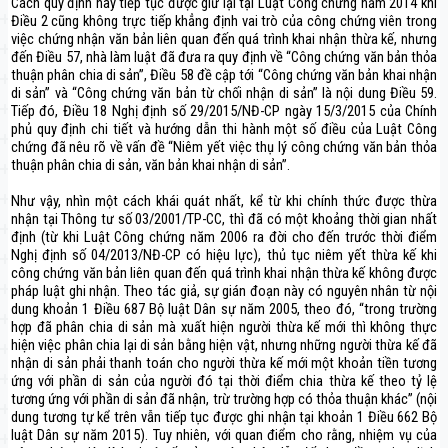
Cách quy định này tiếp tục được giữ lại tại Luật Công chứng năm 2014 khi
Điều 2 cũng không trực tiếp khẳng định vai trò của công chứng viên trong
việc chứng nhận văn bản liên quan đến quá trình khai nhận thừa kế, nhưng
đến Điều 57, nhà làm luật đã đưa ra quy định về “Công chứng văn bản thỏa
thuận phân chia di sản”, Điều 58 đề cập tới “Công chứng văn bản khai nhận
di sản” và “Công chứng văn bản từ chối nhận di sản” là nội dung Điều 59.
Tiếp đó, Điều 18 Nghị định số 29/2015/NĐ-CP ngày 15/3/2015 của Chính
phủ quy định chi tiết và hướng dẫn thi hành một số điều của Luật Công
chứng đã nêu rõ về vấn đề “Niêm yết việc thụ lý công chứng văn bản thỏa
thuận phân chia di sản, văn bản khai nhận di sản”.
Như vậy, nhìn một cách khái quát nhất, kể từ khi chính thức được thừa
nhận tại Thông tư số 03/2001/TP-CC, thì đã có một khoảng thời gian nhất
định (từ khi Luật Công chứng năm 2006 ra đời cho đến trước thời điểm
Nghị định số 04/2013/NĐ-CP có hiệu lực), thủ tục niêm yết thừa kế khi
công chứng văn bản liên quan đến quá trình khai nhận thừa kế không được
pháp luật ghi nhận. Theo tác giả, sự gián đoạn này có nguyên nhân từ nội
dung khoản 1 Điều 687 Bộ luật Dân sự năm 2005, theo đó, “trong trường
hợp đã phân chia di sản mà xuất hiện người thừa kế mới thì không thực
hiện việc phân chia lại di sản bằng hiện vật, nhưng những người thừa kế đã
nhận di sản phải thanh toán cho người thừa kế mới một khoản tiền tương
ứng với phần di sản của người đó tại thời điểm chia thừa kế theo tỷ lệ
tương ứng với phần di sản đã nhận, trừ trường hợp có thỏa thuận khác” (nội
dung tương tự kể trên vẫn tiếp tục được ghi nhận tại khoản 1 Điều 662 Bộ
luật Dân sự năm 2015). Tuy nhiên, với quan điểm cho rằng, nhiệm vụ của