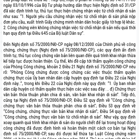
ngày 03/10/1996 của Bộ Tư pháp hướng dẫn thực hiện Nghị định số 31/CP
đã xác định trình tự, thủ tục thực hiện chứng nhận việc từ chối nhận di sản
như sau: “1. Người yêu cầu chứng nhận việc từ chối nhận di sản phải nộp
đơn yêu cầu, xuất trình Giấy chứng minh nhân dân hoặc giấy tờ hợp lệ khác.
2. Công chứng viên không chứng nhận việc từ chối nhận di sản nếu quá thời
hạn quy định tại Điều 645 của Bộ luật Dân sự”.
Đến Nghị định số 75/2000/NĐ-CP ngày 08/12/2000 của Chính phủ về công
chứng, chứng thực (Nghị định số 75/2000/NĐ-CP), các quy định ấn định
trình tự, thủ tục công chứng văn bản liên quan đến quá trình khai nhận thừa
kế tiếp tục được hoàn thiện. Cụ thể, khi đề cập tới thẩm quyền công chứng
của Phòng Công chứng, khoản 2 Điều 21 Nghị định số 75/2000/NĐ-CP nêu
rõ: “Phòng Công chứng được công chứng các việc thuộc thẩm quyền
chứng thực của Ủy ban nhân dân cấp huyện quy định tại Điều 22 của Nghị
định này…”, trong khi Điều 22 của Nghị định này quy định: “1. Ủy ban nhân
dân cấp huyện có thẩm quyền thực hiện các việc sau đây: … đ) Chứng thực
văn bản thỏa thuận phân chia di sản, văn bản khai nhận di sản”. Tiếp đó,
cũng tại Nghị định số 75/2000/NĐ-CP, Điều 52 quy định về “Công chứng,
chứng thực văn bản thỏa thuận phân chia di sản”; Điều 53 quy định về
“Công chứng, chứng thực văn bản khai nhận di sản”; Điều 54 quy định về
“Công chứng, chứng thực văn bản từ chối nhận di sản”. Như vậy, quy định
xoay quanh quá trình khai nhận di sản do người chết để lại trong hoạt động
công chứng đã được định hình và hoàn thiện một cách cơ bản tại Nghị
định số 75/2000/NĐ-CP, sau đó được kế thừa tại Luật Công chứng năm