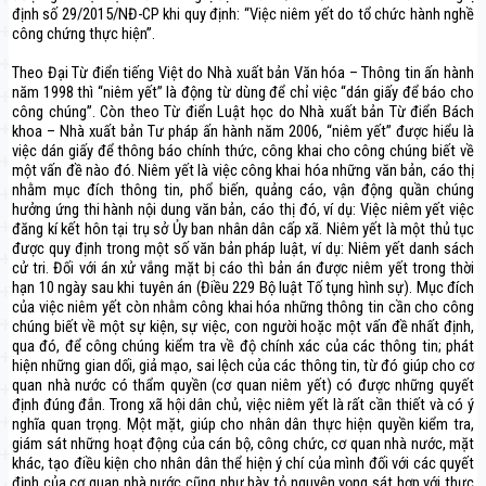
định số 29/2015/NĐ-CP khi quy định: “Việc niêm yết do tổ chức hành nghề
công chứng thực hiện”.
Theo Đại Từ điển tiếng Việt do Nhà xuất bản Văn hóa – Thông tin ấn hành
năm 1998 thì “niêm yết” là động từ dùng để chỉ việc “dán giấy để báo cho
công chúng”. Còn theo Từ điển Luật học do Nhà xuất bản Từ điển Bách
khoa – Nhà xuất bản Tư pháp ấn hành năm 2006, “niêm yết” được hiểu là
việc dán giấy để thông báo chính thức, công khai cho công chúng biết về
một vấn đề nào đó. Niêm yết là việc công khai hóa những văn bản, cáo thị
nhằm mục đích thông tin, phổ biến, quảng cáo, vận động quần chúng
hưởng ứng thi hành nội dung văn bản, cáo thị đó, ví dụ: Việc niêm yết việc
đăng kí kết hôn tại trụ sở Ủy ban nhân dân cấp xã. Niêm yết là một thủ tục
được quy định trong một số văn bản pháp luật, ví dụ: Niêm yết danh sách
cử tri. Đối với án xử vắng mặt bị cáo thì bản án được niêm yết trong thời
hạn 10 ngày sau khi tuyên án (Điều 229 Bộ luật Tố tụng hình sự). Mục đích
của việc niêm yết còn nhằm công khai hóa những thông tin cần cho công
chúng biết về một sự kiện, sự việc, con người hoặc một vấn đề nhất định,
qua đó, để công chúng kiểm tra về độ chính xác của các thông tin; phát
hiện những gian dối, giả mạo, sai lệch của các thông tin, từ đó giúp cho cơ
quan nhà nước có thẩm quyền (cơ quan niêm yết) có được những quyết
định đúng đắn. Trong xã hội dân chủ, việc niêm yết là rất cần thiết và có ý
nghĩa quan trọng. Một mặt, giúp cho nhân dân thực hiện quyền kiểm tra,
giám sát những hoạt động của cán bộ, công chức, cơ quan nhà nước, mặt
khác, tạo điều kiện cho nhân dân thể hiện ý chí của mình đối với các quyết
định của cơ quan nhà nước cũng như bày tỏ nguyện vọng sát hợp với thực