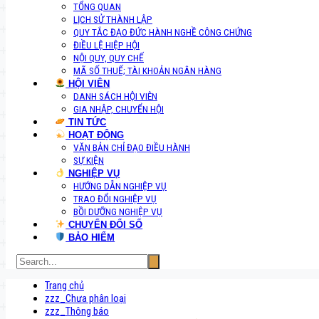
TỔNG QUAN
LỊCH SỬ THÀNH LẬP
QUY TẮC ĐẠO ĐỨC HÀNH NGHỀ CÔNG CHỨNG
ĐIỀU LỆ HIỆP HỘI
NỘI QUY, QUY CHẾ
MÃ SỐ THUẾ; TÀI KHOẢN NGÂN HÀNG
HỘI VIÊN
DANH SÁCH HỘI VIÊN
GIA NHẬP, CHUYỂN HỘI
TIN TỨC
HOẠT ĐỘNG
VĂN BẢN CHỈ ĐẠO ĐIỀU HÀNH
SỰ KIỆN
NGHIỆP VỤ
HƯỚNG DẪN NGHIỆP VỤ
TRAO ĐỔI NGHIỆP VỤ
BỒI DƯỠNG NGHIỆP VỤ
CHUYỂN ĐỔI SỐ
BẢO HIỂM
Trang chủ
zzz_Chưa phân loại
zzz_Thông báo