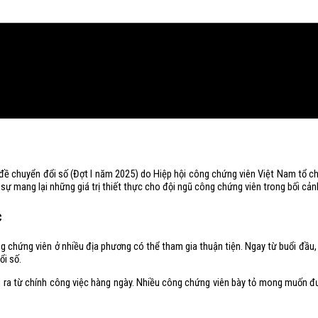
đề chuyển đổi số (Đợt I năm 2025) do Hiệp hội công chứng viên Việt Nam tổ c
sự mang lại những giá trị thiết thực cho đội ngũ công chứng viên trong bối cả
c
ng chứng viên ở nhiều địa phương có thể tham gia thuận tiện. Ngay từ buổi đầu
ổi số.
 nêu ra từ chính công việc hàng ngày. Nhiều công chứng viên bày tỏ mong muốn 