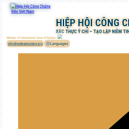
Chuyển
đến
phần
HIỆP HỘI CÔNG 
nội
dung
XÁC THỰC Ý CHÍ – TẠO LẬP NIỀM TI
Member of International Union of Notaries
info@vietnamnotary.org
Languages