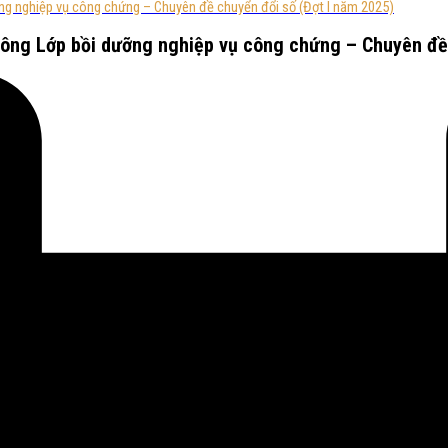
ng nghiệp vụ công chứng – Chuyên đề chuyển đổi số (Đợt I năm 2025)
công Lớp bồi dưỡng nghiệp vụ công chứng – Chuyên đề 