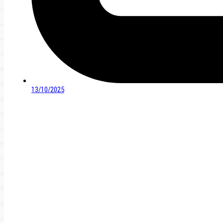
13/10/2025
Điều
hướng
bài
viết