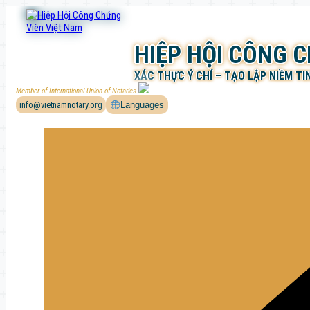
Chuyển
đến
phần
HIỆP HỘI CÔNG 
nội
dung
XÁC THỰC Ý CHÍ – TẠO LẬP NIỀM TI
Member of International Union of Notaries
info@vietnamnotary.org
Languages