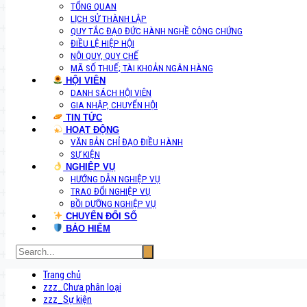
TỔNG QUAN
LỊCH SỬ THÀNH LẬP
QUY TẮC ĐẠO ĐỨC HÀNH NGHỀ CÔNG CHỨNG
ĐIỀU LỆ HIỆP HỘI
NỘI QUY, QUY CHẾ
MÃ SỐ THUẾ; TÀI KHOẢN NGÂN HÀNG
HỘI VIÊN
DANH SÁCH HỘI VIÊN
GIA NHẬP, CHUYỂN HỘI
TIN TỨC
HOẠT ĐỘNG
VĂN BẢN CHỈ ĐẠO ĐIỀU HÀNH
SỰ KIỆN
NGHIỆP VỤ
HƯỚNG DẪN NGHIỆP VỤ
TRAO ĐỔI NGHIỆP VỤ
BỒI DƯỠNG NGHIỆP VỤ
CHUYỂN ĐỔI SỐ
BẢO HIỂM
Trang chủ
zzz_Chưa phân loại
zzz_Sự kiện