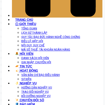
TRANG CHỦ
Ⓘ GIỚI THIỆU
TỔNG QUAN
LỊCH SỬ THÀNH LẬP
QUY TẮC ĐẠO ĐỨC HÀNH NGHỀ CÔNG CHỨNG
ĐIỀU LỆ HIỆP HỘI
NỘI QUY, QUY CHẾ
MÃ SỐ THUẾ; TÀI KHOẢN NGÂN HÀNG
HỘI VIÊN
DANH SÁCH HỘI VIÊN
GIA NHẬP, CHUYỂN HỘI
TIN TỨC
HOẠT ĐỘNG
VĂN BẢN CHỈ ĐẠO ĐIỀU HÀNH
SỰ KIỆN
NGHIỆP VỤ
HƯỚNG DẪN NGHIỆP VỤ
TRAO ĐỔI NGHIỆP VỤ
BỒI DƯỠNG NGHIỆP VỤ
CHUYỂN ĐỔI SỐ
BẢO HIỂM