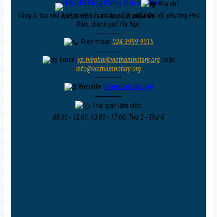
Địa chỉ:
Tầng 5, tòa nhà A, Học viện Tư pháp, số 9, phố Trần Vỹ, phường Phú
XÁC THỰC Ý CHÍ – TẠO LẬP NIỀM TIN
Diễn, thành phố Hà Nội.
─────
Điện thoại:
024.3999-9015
─────
Email:
vp.hiephoi@vietnamnotary.org
hoặc
info@vietnamnotary.org
─────
Website:
vietnamnotary.org
─────
Thời gian làm việc:
08:00 - 12:00, 13:00 - 17:00; Thứ 2 - Thứ 6