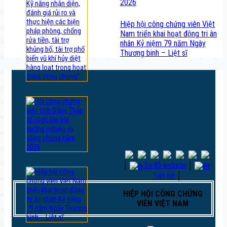
2026
Hiệp hội công chứng viên Việt
Nam triển khai hoạt động tri ân
nhân Kỷ niệm 79 năm Ngày
Thương binh – Liệt sĩ
│
Sơ đồ website
│
Tiện ích
│
HIỆP HỘI CÔNG CHỨNG
VIÊN VIỆT NAM