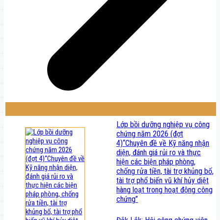
Lớp bồi dưỡng nghiệp vụ công
chứng năm 2026 (đợt
4)“Chuyên đề về Kỹ năng nhận
diện, đánh giá rủi ro và thực
hiện các biện pháp phòng,
chống rửa tiền, tài trợ khủng bố,
tài trợ phổ biến vũ khí hủy diệt
hàng loạt trong hoạt động công
chứng”