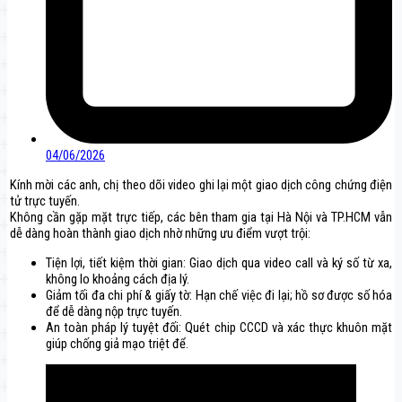
04/06/2026
Kính mời các anh, chị theo dõi video ghi lại một giao dịch công chứng điện
tử trực tuyến.
Không cần gặp mặt trực tiếp, các bên tham gia tại Hà Nội và TP.HCM vẫn
dễ dàng hoàn thành giao dịch nhờ những ưu điểm vượt trội:
Tiện lợi, tiết kiệm thời gian: Giao dịch qua video call và ký số từ xa,
không lo khoảng cách địa lý.
Giảm tối đa chi phí & giấy tờ: Hạn chế việc đi lại; hồ sơ được số hóa
để dễ dàng nộp trực tuyến.
An toàn pháp lý tuyệt đối: Quét chip CCCD và xác thực khuôn mặt
giúp chống giả mạo triệt để.