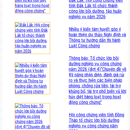
Đắk Lắk: Hội công chứng viên
tỉnh Đắk Lắk tổ chức thành
công lớp bồi dưỡng, tập huấn
nghiệp vụ năm 2026
Nhiều ý kiến tâm huyết góp ý
hoàn thiện dự thảo Nghị định và
Thông tư hướng dẫn thi hành
Luật Công chứng
Thông báo: Tổ chức lớp bồi
dưỡng nghiệp vụ công chứng
năm 2026 (đợt 4)“Chuyên đề về
Kỹ năng nhận diện, đánh giá rủi
ro và thực hiện các biện pháp
phòng, chống rửa tiền, tài trợ
khủng bố, tài trợ phổ biến vũ khí
hủy diệt hàng loạt trong hoạt
động công chứng”
Hội công chứng viên tỉnh Đồng
Tháp tổ chức lớp bồi dưỡng
nghiệp vụ công chứng năm