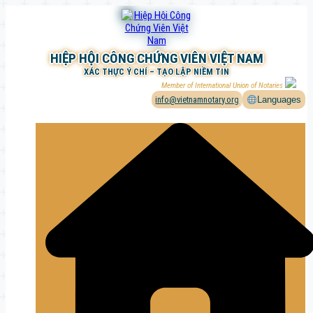
Chuyển
đến
phần
nội
HIỆP HỘI CÔNG CHỨNG VIÊN VIỆT NAM
dung
XÁC THỰC Ý CHÍ – TẠO LẬP NIỀM TIN
Member of International Union of Notaries
info@vietnamnotary.org
Languages