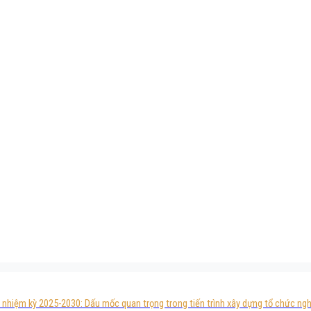
I, nhiệm kỳ 2025-2030: Dấu mốc quan trọng trong tiến trình xây dựng tổ chức n