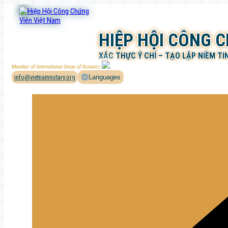
Chuyển
đến
phần
HIỆP HỘI CÔNG 
nội
dung
XÁC THỰC Ý CHÍ – TẠO LẬP NIỀM TI
Member of International Union of Notaries
info@vietnamnotary.org
Languages