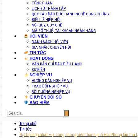
TỔNG QUAN
LỊCH SỬ THÀNH LẬP
QUY TẮC ĐẠO ĐỨC HÀNH NGHỀ CÔNG CHỨNG
ĐIỀU LỆ HIỆP HỘI
NỘI QUY, QUY CHẾ
MÃ SỐ THUẾ; TÀI KHOẢN NGÂN HÀNG
HỘI VIÊN
DANH SÁCH HỘI VIÊN
GIA NHẬP, CHUYỂN HỘI
TIN TỨC
HOẠT ĐỘNG
VĂN BẢN CHỈ ĐẠO ĐIỀU HÀNH
SỰ KIỆN
NGHIỆP VỤ
HƯỚNG DẪN NGHIỆP VỤ
TRAO ĐỔI NGHIỆP VỤ
BỒI DƯỠNG NGHIỆP VỤ
CHUYỂN ĐỔI SỐ
BẢO HIỂM
Trang chủ
Tin tức
Đại hội hợp nhất Hội công chứng viên thành phố Hải Phòng lần thứ 