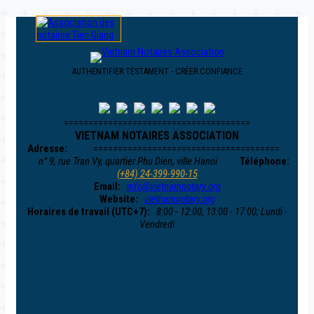
AUTHENTIFIER TESTAMENT - CRÉER CONFIANCE
======================================
VIETNAM NOTAIRES ASSOCIATION
Adresse:
======================================
n° 9, rue Tran Vy, quartier Phu Dien, ville Hanoï
Téléphone:
(+84) 24-399-990-15
Email:
info@vietnamnotary.org
Website:
vietnamnotary.org
Horaires de travail (UTC+7):
8:00 - 12:00, 13:00 - 17:00; Lundi -
Vendredi