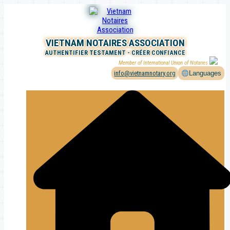
Aller
au
contenu
VIETNAM NOTAIRES ASSOCIATION
AUTHENTIFIER TESTAMENT - CRÉER CONFIANCE
Member of International Union of Notaries
info@vietnamnotary.org
Languages