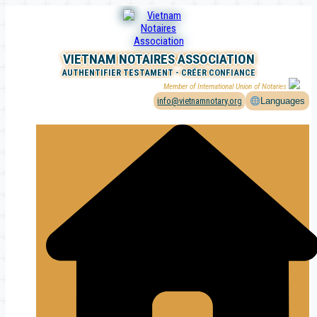
Aller
au
contenu
VIETNAM NOTAIRES ASSOCIATION
AUTHENTIFIER TESTAMENT - CRÉER CONFIANCE
Member of International Union of Notaries
info@vietnamnotary.org
Languages