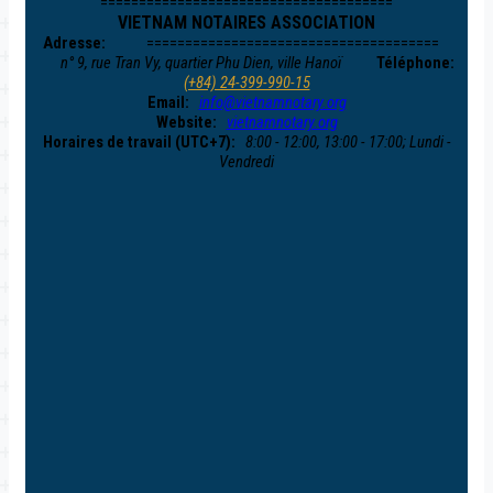
======================================
VIETNAM NOTAIRES ASSOCIATION
Adresse:
======================================
n° 9, rue Tran Vy, quartier Phu Dien, ville Hanoï
Téléphone:
(+84) 24-399-990-15
Email:
info@vietnamnotary.org
Website:
vietnamnotary.org
Horaires de travail (UTC+7):
8:00 - 12:00, 13:00 - 17:00; Lundi -
Vendredi