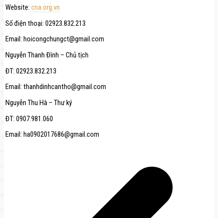
Website:
cna.org.vn
Số điện thoại: 02923.832.213
Email: hoicongchungct@gmail.com
Nguyễn Thanh Đình – Chủ tịch
ĐT: 02923.832.213
Email: thanhdinhcantho@gmail.com
Nguyễn Thu Hà – Thư ký
ĐT: 0907.981.060
Email: ha0902017686@gmail.com
Navigation
de
l’article