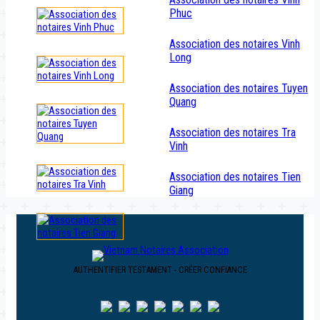
Phuc
Association des notaires Vinh
Long
Association des notaires Tuyen
Quang
Association des notaires Tra
Vinh
Association des notaires Tien
Giang
AUTHENTIFIER TESTAMENT - CRÉER CONFIANCE