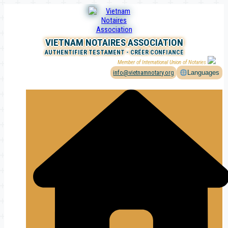
Aller
au
contenu
VIETNAM NOTAIRES ASSOCIATION
AUTHENTIFIER TESTAMENT - CRÉER CONFIANCE
Member of International Union of Notaries
info@vietnamnotary.org
Languages