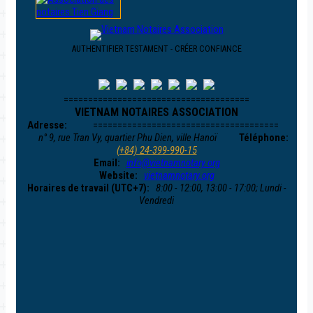
AUTHENTIFIER TESTAMENT - CRÉER CONFIANCE
======================================
VIETNAM NOTAIRES ASSOCIATION
Adresse:
======================================
n° 9, rue Tran Vy, quartier Phu Dien, ville Hanoï
Téléphone:
(+84) 24-399-990-15
Email:
info@vietnamnotary.org
Website:
vietnamnotary.org
Horaires de travail (UTC+7):
8:00 - 12:00, 13:00 - 17:00; Lundi -
Vendredi