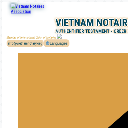
Aller
au
contenu
VIETNAM NOTAIR
AUTHENTIFIER TESTAMENT - CRÉER
Member of International Union of Notaries
info@vietnamnotary.org
Languages