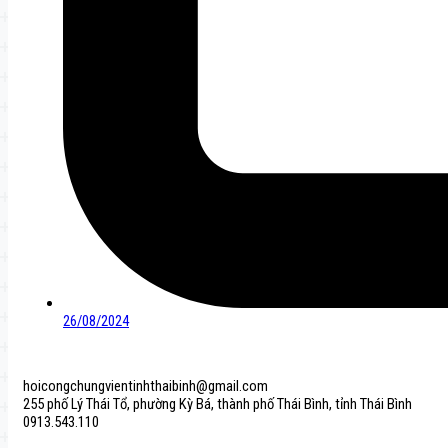
26/08/2024
hoicongchungvientinhthaibinh@gmail.com
255 phố Lý Thái Tổ, phường Kỳ Bá, thành phố Thái Bình, tỉnh Thái Bình
0913.543.110