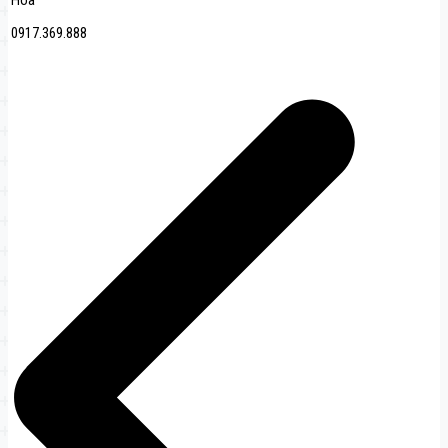
Hóa
0917.369.888
Navigation
de
l’article