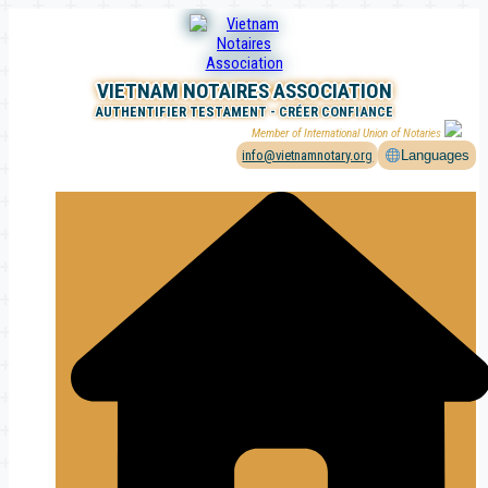
Aller
au
contenu
VIETNAM NOTAIRES ASSOCIATION
AUTHENTIFIER TESTAMENT - CRÉER CONFIANCE
Member of International Union of Notaries
info@vietnamnotary.org
Languages