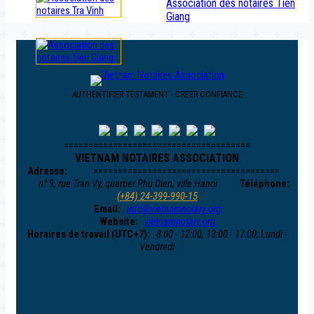
Association des notaires Tien
Giang
AUTHENTIFIER TESTAMENT - CRÉER CONFIANCE
======================================
VIETNAM NOTAIRES ASSOCIATION
Adresse:
======================================
n° 9, rue Tran Vy, quartier Phu Dien, ville Hanoï
Téléphone:
(+84) 24-399-990-15
Email:
info@vietnamnotary.org
Website:
vietnamnotary.org
Horaires de travail (UTC+7):
8:00 - 12:00, 13:00 - 17:00; Lundi -
Vendredi