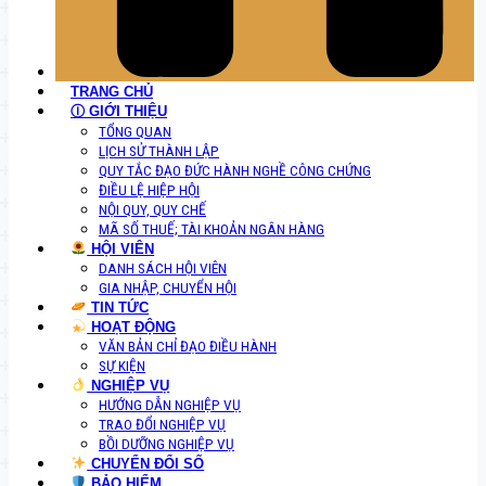
TRANG CHỦ
Ⓘ GIỚI THIỆU
TỔNG QUAN
LỊCH SỬ THÀNH LẬP
QUY TẮC ĐẠO ĐỨC HÀNH NGHỀ CÔNG CHỨNG
ĐIỀU LỆ HIỆP HỘI
NỘI QUY, QUY CHẾ
MÃ SỐ THUẾ; TÀI KHOẢN NGÂN HÀNG
HỘI VIÊN
DANH SÁCH HỘI VIÊN
GIA NHẬP, CHUYỂN HỘI
TIN TỨC
HOẠT ĐỘNG
VĂN BẢN CHỈ ĐẠO ĐIỀU HÀNH
SỰ KIỆN
NGHIỆP VỤ
HƯỚNG DẪN NGHIỆP VỤ
TRAO ĐỔI NGHIỆP VỤ
BỒI DƯỠNG NGHIỆP VỤ
CHUYỂN ĐỔI SỐ
BẢO HIỂM