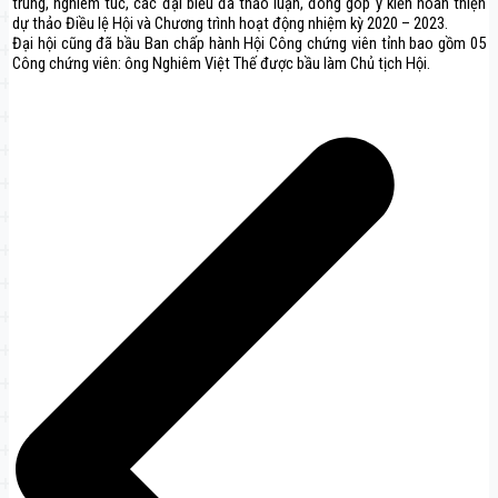
trung, nghiêm túc, các đại biểu đã thảo luận, đóng góp ý kiến hoàn thiện
dự thảo Điều lệ Hội và Chương trình hoạt động nhiệm kỳ 2020 – 2023.
Đại hội cũng đã bầu Ban chấp hành Hội Công chứng viên tỉnh bao gồm 05
Công chứng viên: ông Nghiêm Việt Thế được bầu làm Chủ tịch Hội.
Điều
hướng
bài
viết