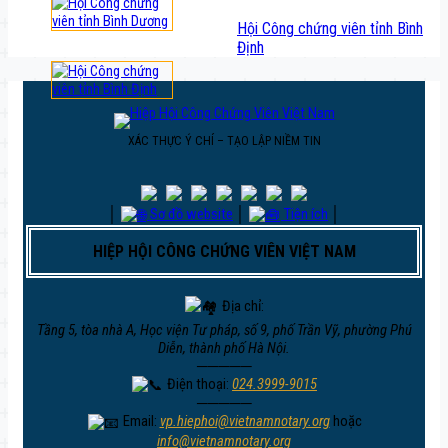
Hội Công chứng viên tỉnh Bình
Định
XÁC THỰC Ý CHÍ – TẠO LẬP NIỀM TIN
│
Sơ đồ website
│
Tiện ích
│
HIỆP HỘI CÔNG CHỨNG VIÊN VIỆT NAM
Địa chỉ:
Tầng 5, tòa nhà A, Học viện Tư pháp, số 9, phố Trần Vỹ, phường Phú
Diễn, thành phố Hà Nội.
─────
Điện thoại:
024.3999-9015
─────
Email:
vp.hiephoi@vietnamnotary.org
hoặc
info@vietnamnotary.org