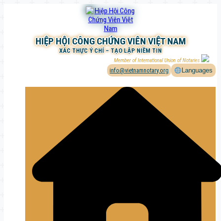
Chuyển
đến
phần
nội
HIỆP HỘI CÔNG CHỨNG VIÊN VIỆT NAM
dung
XÁC THỰC Ý CHÍ – TẠO LẬP NIỀM TIN
Member of International Union of Notaries
info@vietnamnotary.org
Languages