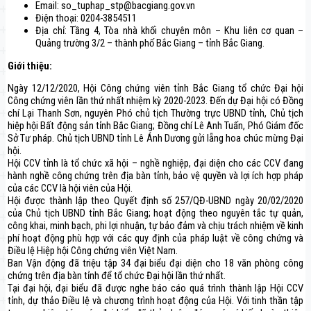
Email: so_tuphap_stp@bacgiang.gov.vn
Điện thoại: 0204-3854511
Địa chỉ: Tầng 4, Tòa nhà khối chuyên môn – Khu liên cơ quan –
Quảng trường 3/2 – thành phố Bắc Giang – tỉnh Bắc Giang.
Giới thiệu:
Ngày 12/12/2020, Hội Công chứng viên tỉnh Bắc Giang tổ chức Đại hội
Công chứng viên lần thứ nhất nhiệm kỳ 2020-2023. Đến dự Đại hội có Đồng
chí Lại Thanh Sơn, nguyên Phó chủ tịch Thường trực UBND tỉnh, Chủ tịch
hiệp hội Bất động sản tỉnh Bắc Giang; Đồng chí Lê Anh Tuấn, Phó Giám đốc
Sở Tư pháp. Chủ tịch UBND tỉnh Lê Ánh Dương gửi lẵng hoa chúc mừng Đại
hội.
Hội CCV tỉnh là tổ chức xã hội – nghề nghiệp, đại diện cho các CCV đang
hành nghề công chứng trên địa bàn tỉnh, bảo vệ quyền và lợi ích hợp pháp
của các CCV là hội viên của Hội.
Hội được thành lập theo Quyết định số 257/QĐ-UBND ngày 20/02/2020
của Chủ tịch UBND tỉnh Bắc Giang; hoạt động theo nguyên tắc tự quản,
công khai, minh bạch, phi lợi nhuận, tự bảo đảm và chịu trách nhiệm về kinh
phí hoạt động phù hợp với các quy định của pháp luật về công chứng và
Điều lệ Hiệp hội Công chứng viên Việt Nam.
Ban Vận động đã triệu tập 34 đại biểu đại diện cho 18 văn phòng công
chứng trên địa bàn tỉnh để tổ chức Đại hội lần thứ nhất.
Tại đại hội, đại biểu đã được nghe báo cáo quá trình thành lập Hội CCV
tỉnh, dự thảo Điều lệ và chương trình hoạt động của Hội. Với tinh thần tập