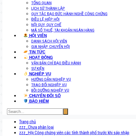
TỔNG QUAN
LỊCH SỬ THÀNH LẬP
QUY TẮC ĐẠO ĐỨC HÀNH NGHỀ CÔNG CHỨNG
ĐIỀU LỆ HIỆP HỘI
NỘI QUY, QUY CHẾ
MÃ SỐ THUẾ; TÀI KHOẢN NGÂN HÀNG
HỘI VIÊN
DANH SÁCH HỘI VIÊN
GIA NHẬP, CHUYỂN HỘI
TIN TỨC
HOẠT ĐỘNG
VĂN BẢN CHỈ ĐẠO ĐIỀU HÀNH
SỰ KIỆN
NGHIỆP VỤ
HƯỚNG DẪN NGHIỆP VỤ
TRAO ĐỔI NGHIỆP VỤ
BỒI DƯỠNG NGHIỆP VỤ
CHUYỂN ĐỔI SỐ
BẢO HIỂM
Trang chủ
zzz_Chưa phân loại
zzz_Hội Công chứng viên các tỉnh thành phố trước khi sáp nhập