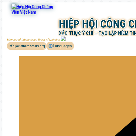
Chuyển
đến
phần
HIỆP HỘI CÔNG 
nội
dung
XÁC THỰC Ý CHÍ – TẠO LẬP NIỀM TI
Member of International Union of Notaries
info@vietnamnotary.org
Languages