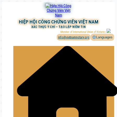
Chuyển
đến
phần
nội
HIỆP HỘI CÔNG CHỨNG VIÊN VIỆT NAM
dung
XÁC THỰC Ý CHÍ – TẠO LẬP NIỀM TIN
Member of International Union of Notaries
info@vietnamnotary.org
Languages