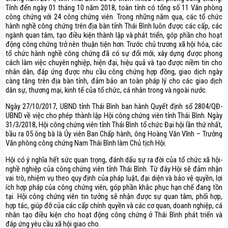
Tính đến ngày 01 tháng 10 năm 2018, toàn tỉnh có tổng số 11 Văn phòng
công chứng với 24 công chứng viên. Trong những năm qua, các tổ chức
hành nghề công chứng trên địa bàn tỉnh Thái Bình luôn được các cấp, các
ngành quan tâm, tạo điều kiện thành lập và phát triển, góp phần cho hoạt
động công chứng trở nên thuận tiện hơn. Trước chủ trương xã hội hóa, các
tổ chức hành nghề công chứng đã có sự đổi mới, xây dựng được phong
cách làm việc chuyên nghiệp, hiện đại, hiệu quả và tạo được niềm tin cho
nhân dân, đáp ứng được nhu cầu công chứng hợp đồng, giao dịch ngày
càng tăng trên địa bàn tỉnh, đảm bảo an toàn pháp lý cho các giao dịch
dân sự, thương mại, kinh tế của tổ chức, cá nhân trong và ngoài nước.
Ngày 27/10/2017, UBND tỉnh Thái Bình ban hành Quyết định số 2804/QĐ-
UBND về việc cho phép thành lập Hội công chứng viên tỉnh Thái Bình. Ngày
31/3/2018, Hội công chứng viên tỉnh Thái Bình tổ chức Đại hội lần thứ nhất,
bầu ra 05 ông bà là Ủy viên Ban Chấp hành, ông Hoàng Văn Vĩnh – Trưởng
Văn phòng công chứng Nam Thái Bình làm Chủ tịch Hội.
Hội có ý nghĩa hết sức quan trọng, đánh dấu sự ra đời của tổ chức xã hội-
nghề nghiệp của công chứng viên tỉnh Thái Bình. Từ đây Hội sẽ đảm nhận
vai trò, nhiệm vụ theo quy định của pháp luật, đại diện và bảo vệ quyền, lợi
ích hợp pháp của công chứng viên, góp phần khắc phục hạn chế đang tồn
tại. Hội công chứng viên tin tưởng sẽ nhận được sự quan tâm, phối hợp,
hợp tác, giúp đỡ của các cấp chính quyền và các cơ quan, doanh nghiệp, cá
nhân tạo điều kiện cho hoạt động công chứng ở Thái Bình phát triển và
đáp ứng yêu cầu xã hội giao cho.