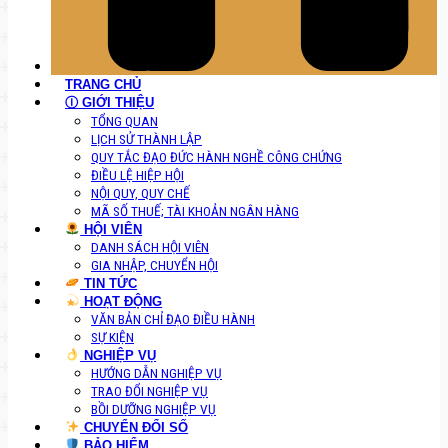
TRANG CHỦ
Ⓘ GIỚI THIỆU
TỔNG QUAN
LỊCH SỬ THÀNH LẬP
QUY TẮC ĐẠO ĐỨC HÀNH NGHỀ CÔNG CHỨNG
ĐIỀU LỆ HIỆP HỘI
NỘI QUY, QUY CHẾ
MÃ SỐ THUẾ; TÀI KHOẢN NGÂN HÀNG
HỘI VIÊN
DANH SÁCH HỘI VIÊN
GIA NHẬP, CHUYỂN HỘI
TIN TỨC
HOẠT ĐỘNG
VĂN BẢN CHỈ ĐẠO ĐIỀU HÀNH
SỰ KIỆN
NGHIỆP VỤ
HƯỚNG DẪN NGHIỆP VỤ
TRAO ĐỔI NGHIỆP VỤ
BỒI DƯỠNG NGHIỆP VỤ
CHUYỂN ĐỔI SỐ
BẢO HIỂM