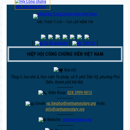
XÁC THỰC Ý CHÍ – TẠO LẬP NIỀM TIN
│
Sơ đồ website
│
Tiện ích
│
HIỆP HỘI CÔNG CHỨNG VIÊN VIỆT NAM
Địa chỉ:
Tầng 5, tòa nhà A, Học viện Tư pháp, số 9, phố Trần Vỹ, phường Phú
Diễn, thành phố Hà Nội.
─────
Điện thoại:
024.3999-9015
─────
Email:
vp.hiephoi@vietnamnotary.org
hoặc
info@vietnamnotary.org
─────
Website:
vietnamnotary.org
─────