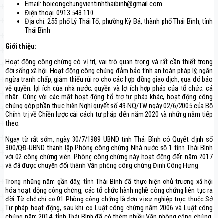
Email: hoicongchungvientinhthaibinh@gmail.com
Điện thoại: 0913.543.110
Địa chỉ: 255 phố Lý Thái Tổ, phường Kỳ Bá, thành phố Thái Bình, tỉnh
Thái Bình
Giới thiệu:
Hoạt động công chứng có vị trí, vai trò quan trọng và rất cần thiết trong
đời sống xã hội. Hoạt động công chứng đảm bảo tính an toàn pháp lý, ngăn
ngừa tranh chấp, giảm thiểu rủi ro cho các hợp đồng giao dịch, qua đó bảo
vệ quyền, lợi ích của nhà nước, quyền và lợi ích hợp pháp của tổ chức, cá
nhân. Cùng với các mặt hoạt động bổ trợ tư pháp khác, hoạt động công
chứng góp phần thực hiện Nghị quyết số 49-NQ/TW ngày 02/6/2005 của Bộ
Chính trị về Chiền lược cải cách tư pháp đến năm 2020 và những năm tiếp
theo.
Ngay từ rất sớm, ngày 30/7/1989 UBND tỉnh Thái Bình có Quyết định số
300/QĐ-UBND thành lập Phòng công chứng Nhà nước số 1 tỉnh Thái Bình
với 02 công chứng viên. Phòng công chứng này hoạt động đến năm 2017
và đã được chuyển đổi thành Văn phòng công chứng Đinh Công Hưng
Trong những năm gần đây, tỉnh Thái Bình đã thực hiện chủ trương xã hội
hóa hoạt động công chứng, các tổ chức hành nghề công chứng liên tục ra
đời. Từ chỗ chỉ có 01 Phòng công chứng là đơn vị sự nghiệp trực thuộc Sở
Tư pháp hoạt động, sau khi có Luật công chứng năm 2006 và Luật công
chứng năm 2014, tỉnh Thái Bình đã có thêm nhiều Văn phòng công chứng.