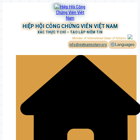
Chuyển
đến
phần
nội
HIỆP HỘI CÔNG CHỨNG VIÊN VIỆT NAM
dung
XÁC THỰC Ý CHÍ – TẠO LẬP NIỀM TIN
Member of International Union of Notaries
info@vietnamnotary.org
Languages