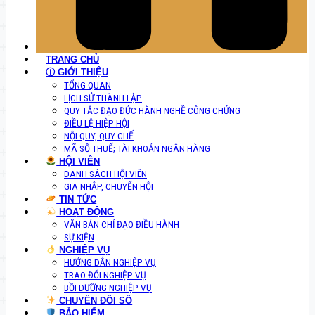
TRANG CHỦ
Ⓘ GIỚI THIỆU
TỔNG QUAN
LỊCH SỬ THÀNH LẬP
QUY TẮC ĐẠO ĐỨC HÀNH NGHỀ CÔNG CHỨNG
ĐIỀU LỆ HIỆP HỘI
NỘI QUY, QUY CHẾ
MÃ SỐ THUẾ; TÀI KHOẢN NGÂN HÀNG
HỘI VIÊN
DANH SÁCH HỘI VIÊN
GIA NHẬP, CHUYỂN HỘI
TIN TỨC
HOẠT ĐỘNG
VĂN BẢN CHỈ ĐẠO ĐIỀU HÀNH
SỰ KIỆN
NGHIỆP VỤ
HƯỚNG DẪN NGHIỆP VỤ
TRAO ĐỔI NGHIỆP VỤ
BỒI DƯỠNG NGHIỆP VỤ
CHUYỂN ĐỔI SỐ
BẢO HIỂM