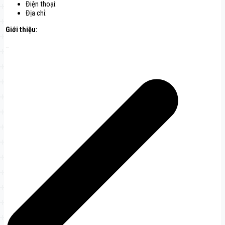
Điện thoại:
Địa chỉ:
Giới thiệu:
…
Điều
hướng
bài
viết