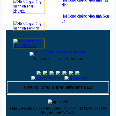
Hội Công chứng viên tỉnh Tây
Ninh
Hội Công chứng viên tỉnh Sơn
La
XÁC THỰC Ý CHÍ – TẠO LẬP NIỀM TIN
│
Sơ đồ website
│
Tiện ích
│
HIỆP HỘI CÔNG CHỨNG VIÊN VIỆT NAM
Địa chỉ:
Tầng 5, tòa nhà A, Học viện Tư pháp, số 9, phố Trần Vỹ, phường Phú
Diễn, thành phố Hà Nội.