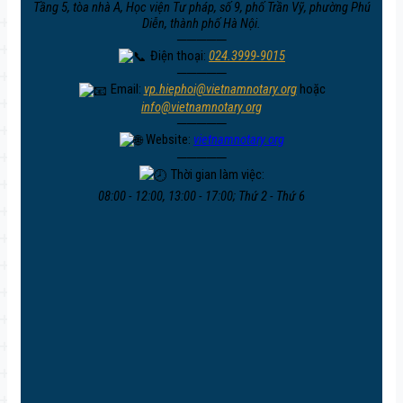
Tầng 5, tòa nhà A, Học viện Tư pháp, số 9, phố Trần Vỹ, phường Phú
Diễn, thành phố Hà Nội.
─────
Điện thoại:
024.3999-9015
─────
Email:
vp.hiephoi@vietnamnotary.org
hoặc
info@vietnamnotary.org
─────
Website:
vietnamnotary.org
─────
Thời gian làm việc:
08:00 - 12:00, 13:00 - 17:00; Thứ 2 - Thứ 6