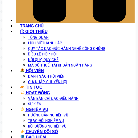
TRANG CHỦ
Ⓘ GIỚI THIỆU
TỔNG QUAN
LỊCH SỬ THÀNH LẬP
QUY TẮC ĐẠO ĐỨC HÀNH NGHỀ CÔNG CHỨNG
ĐIỀU LỆ HIỆP HỘI
NỘI QUY, QUY CHẾ
MÃ SỐ THUẾ; TÀI KHOẢN NGÂN HÀNG
HỘI VIÊN
DANH SÁCH HỘI VIÊN
GIA NHẬP, CHUYỂN HỘI
TIN TỨC
HOẠT ĐỘNG
VĂN BẢN CHỈ ĐẠO ĐIỀU HÀNH
SỰ KIỆN
NGHIỆP VỤ
HƯỚNG DẪN NGHIỆP VỤ
TRAO ĐỔI NGHIỆP VỤ
BỒI DƯỠNG NGHIỆP VỤ
CHUYỂN ĐỔI SỐ
BẢO HIỂM