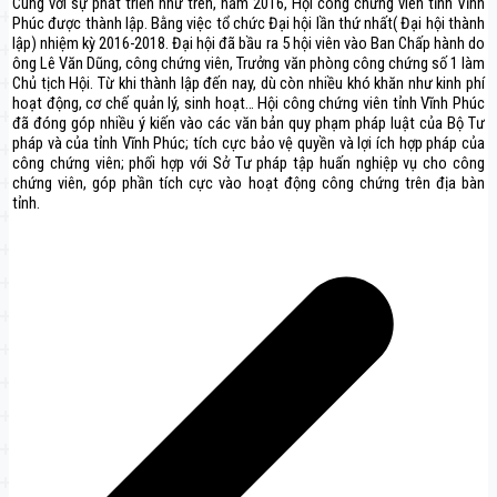
Cùng với sự phát triển như trên, năm 2016, Hội công chứng viên tỉnh Vĩnh
Phúc được thành lập. Bằng việc tổ chức Đại hội lần thứ nhất( Đại hội thành
lập) nhiệm kỳ 2016-2018. Đại hội đã bầu ra 5 hội viên vào Ban Chấp hành do
ông Lê Văn Dũng, công chứng viên, Trưởng văn phòng công chứng số 1 làm
Chủ tịch Hội. Từ khi thành lập đến nay, dù còn nhiều khó khăn như kinh phí
hoạt động, cơ chế quản lý, sinh hoạt… Hội công chứng viên tỉnh Vĩnh Phúc
đã đóng góp nhiều ý kiến vào các văn bản quy phạm pháp luật của Bộ Tư
pháp và của tỉnh Vĩnh Phúc; tích cực bảo vệ quyền và lợi ích hợp pháp của
công chứng viên; phối hợp với Sở Tư pháp tập huấn nghiệp vụ cho công
chứng viên, góp phần tích cực vào hoạt động công chứng trên địa bàn
tỉnh.
Điều
hướng
bài
viết