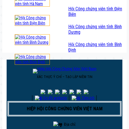
Hội Công chứng viên tỉnh Điện
Biên
Hội Công chứng viên tỉnh Bình
Dương
Hội Công chứng viên tỉnh Bình
Định
XÁC THỰC Ý CHÍ – TẠO LẬP NIỀM TIN
│
Sơ đồ website
│
Tiện ích
│
HIỆP HỘI CÔNG CHỨNG VIÊN VIỆT NAM
Địa chỉ: