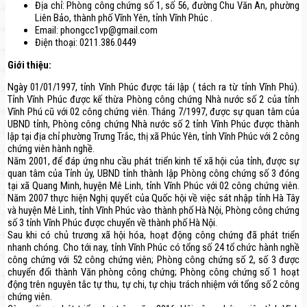
Địa chỉ: Phòng công chứng số 1, số 56, đường Chu Văn An, phường
Liên Bảo, thành phố Vĩnh Yên, tỉnh Vĩnh Phúc .
Email: phongcc1vp@gmail.com
Điện thoại: 0211.386.0449
Giới thiệu:
Ngày 01/01/1997, tỉnh Vĩnh Phúc được tái lập ( tách ra từ tỉnh Vĩnh Phú).
Tỉnh Vĩnh Phúc được kế thừa Phòng công chứng Nhà nước số 2 của tỉnh
Vĩnh Phú cũ với 02 công chứng viên. Tháng 7/1997, được sự quan tâm của
UBND tỉnh, Phòng công chứng Nhà nước số 2 tỉnh Vĩnh Phúc được thành
lập tại địa chỉ phường Trưng Trắc, thị xã Phúc Yên, tỉnh Vĩnh Phúc với 2 công
chứng viên hành nghề.
Năm 2001, để đáp ứng nhu cầu phát triển kinh tế xã hội của tỉnh, được sự
quan tâm của Tỉnh ủy, UBND tỉnh thành lập Phòng công chứng số 3 đóng
tại xã Quang Minh, huyện Mê Linh, tỉnh Vĩnh Phúc với 02 công chứng viên.
Năm 2007 thực hiện Nghị quyết của Quốc hội về việc sát nhập tỉnh Hà Tây
và huyện Mê Linh, tỉnh Vĩnh Phúc vào thành phố Hà Nội, Phòng công chứng
số 3 tỉnh Vĩnh Phúc được chuyển về thành phố Hà Nội.
Sau khi có chủ trương xã hội hóa, hoạt động công chứng đã phát triển
nhanh chóng. Cho tới nay, tỉnh Vĩnh Phúc có tổng số 24 tổ chức hành nghề
công chứng với 52 công chứng viên; Phòng công chứng số 2, số 3 được
chuyển đổi thành Văn phòng công chứng; Phòng công chứng số 1 hoạt
động trên nguyên tắc tự thu, tự chi, tự chịu trách nhiệm với tổng số 2 công
chứng viên.