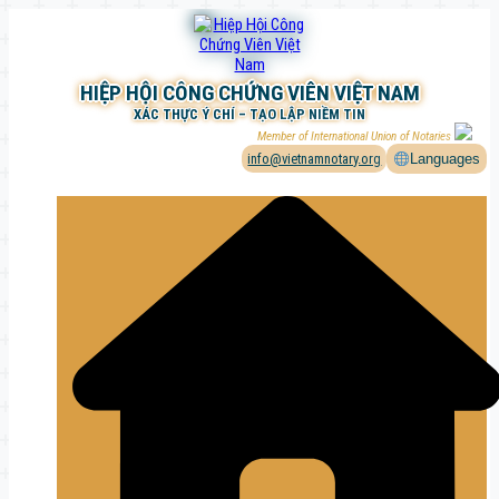
Chuyển
đến
phần
nội
HIỆP HỘI CÔNG CHỨNG VIÊN VIỆT NAM
dung
XÁC THỰC Ý CHÍ – TẠO LẬP NIỀM TIN
Member of International Union of Notaries
info@vietnamnotary.org
Languages