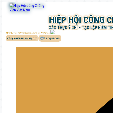
Chuyển
đến
phần
HIỆP HỘI CÔNG 
nội
dung
XÁC THỰC Ý CHÍ – TẠO LẬP NIỀM TI
Member of International Union of Notaries
info@vietnamnotary.org
Languages