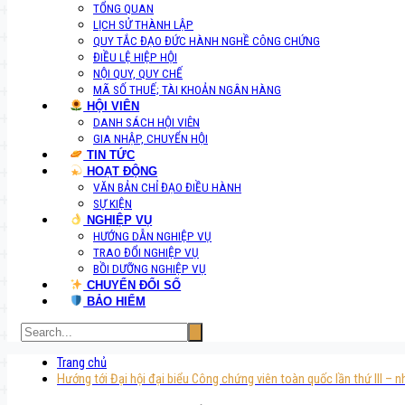
TỔNG QUAN
LỊCH SỬ THÀNH LẬP
QUY TẮC ĐẠO ĐỨC HÀNH NGHỀ CÔNG CHỨNG
ĐIỀU LỆ HIỆP HỘI
NỘI QUY, QUY CHẾ
MÃ SỐ THUẾ; TÀI KHOẢN NGÂN HÀNG
HỘI VIÊN
DANH SÁCH HỘI VIÊN
GIA NHẬP, CHUYỂN HỘI
TIN TỨC
HOẠT ĐỘNG
VĂN BẢN CHỈ ĐẠO ĐIỀU HÀNH
SỰ KIỆN
NGHIỆP VỤ
HƯỚNG DẪN NGHIỆP VỤ
TRAO ĐỔI NGHIỆP VỤ
BỒI DƯỠNG NGHIỆP VỤ
CHUYỂN ĐỔI SỐ
BẢO HIỂM
Trang chủ
Hướng tới Đại hội đại biểu Công chứng viên toàn quốc lần thứ III –