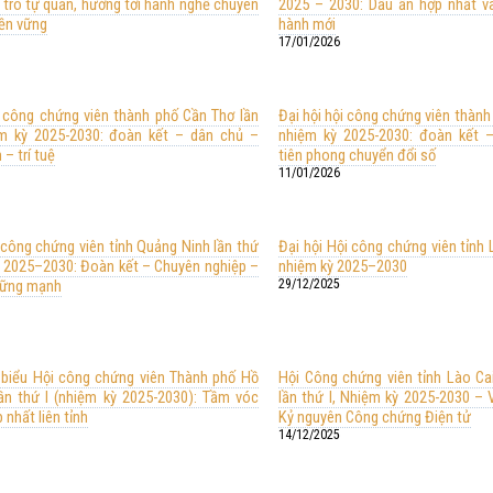
 trò tự quản, hướng tới hành nghề chuyên
2025 – 2030: Dấu ấn hợp nhất v
bền vững
hành mới
17/01/2026
i công chứng viên thành phố Cần Thơ lần
Đại hội hội công chứng viên thành 
ệm kỳ 2025-2030: đoàn kết – dân chủ –
nhiệm kỳ 2025-2030: đoàn kết 
 – trí tuệ
tiên phong chuyển đổi số
11/01/2026
 công chứng viên tỉnh Quảng Ninh lần thứ
Đại hội Hội công chứng viên tỉnh L
kỳ 2025–2030: Đoàn kết – Chuyên nghiệp –
nhiệm kỳ 2025–2030
 vững mạnh
29/12/2025
i biểu Hội công chứng viên Thành phố Hồ
Hội Công chứng viên tỉnh Lào Cai
ần thứ I (nhiệm kỳ 2025-2030): Tầm vóc
lần thứ I, Nhiệm kỳ 2025-2030 – 
 nhất liên tỉnh
Kỷ nguyên Công chứng Điện tử
14/12/2025