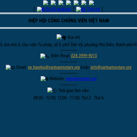
│
Sơ đồ website
│
Tiện ích
│
HIỆP HỘI CÔNG CHỨNG VIÊN VIỆT NAM
Địa chỉ:
5, tòa nhà A, Học viện Tư pháp, số 9, phố Trần Vỹ, phường Phú Diễn, thành phố H
─────
Điện thoại:
024.3999-9015
─────
Email:
vp.hiephoi@vietnamnotary.org
hoặc
info@vietnamnotary.org
─────
Website:
vietnamnotary.org
─────
Thời gian làm việc:
08:00 - 12:00, 13:00 - 17:00; Thứ 2 - Thứ 6