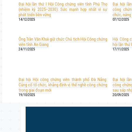
Đại hội lần thứ I Hội Công chứng viên tỉnh Phú Thọ
Đại hội lầ
(nhiệm kỳ 2025–2030): Sức mạnh hợp nhất vì sự
công chứng
phát triển bền vững
chức, nâng 
14/12/2025
07/12/2025
Ông Trần Văn Khái giữ chức Chủ tịch Hội Công chứng
Hội Công c
viên tỉnh An Giang
hội lần thứ
24/11/2025
17/11/2025
Đại hội Hội công chứng viên thành phố Đà Nẵng:
Đại hội lầ
Củng cố tổ chức, khẳng định vị thế nghề công chứng
công chứng
trong giai đoạn mới
sau sáp nh
19/10/2025
20/09/2025