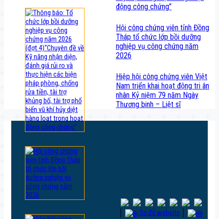
động công chứng”
Hội công chứng viên tỉnh Đồng
Tháp tổ chức lớp bồi dưỡng
nghiệp vụ công chứng năm
2026
Hiệp hội công chứng viên Việt
Nam triển khai hoạt động tri ân
nhân Kỷ niệm 79 năm Ngày
Thương binh – Liệt sĩ
│
Sơ đồ website
│