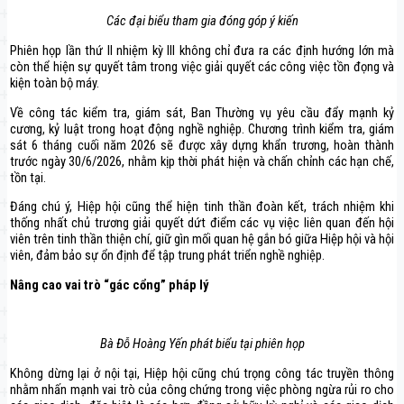
Các đại biểu tham gia đóng góp ý kiến
Phiên họp lần thứ II nhiệm kỳ III không chỉ đưa ra các định hướng lớn mà
còn thể hiện sự quyết tâm trong việc giải quyết các công việc tồn đọng và
kiện toàn bộ máy.
Về công tác kiểm tra, giám sát, Ban Thường vụ yêu cầu đẩy mạnh kỷ
cương, kỷ luật trong hoạt động nghề nghiệp. Chương trình kiểm tra, giám
sát 6 tháng cuối năm 2026 sẽ được xây dựng khẩn trương, hoàn thành
trước ngày 30/6/2026, nhằm kịp thời phát hiện và chấn chỉnh các hạn chế,
tồn tại.
Đáng chú ý, Hiệp hội cũng thể hiện tinh thần đoàn kết, trách nhiệm khi
thống nhất chủ trương giải quyết dứt điểm các vụ việc liên quan đến hội
viên trên tinh thần thiện chí, giữ gìn mối quan hệ gắn bó giữa Hiệp hội và hội
viên, đảm bảo sự ổn định để tập trung phát triển nghề nghiệp.
Nâng cao vai trò “gác cổng” pháp lý
Bà Đỗ Hoàng Yến phát biểu tại phiên họp
Không dừng lại ở nội tại, Hiệp hội cũng chú trọng công tác truyền thông
nhằm nhấn mạnh vai trò của công chứng trong việc phòng ngừa rủi ro cho