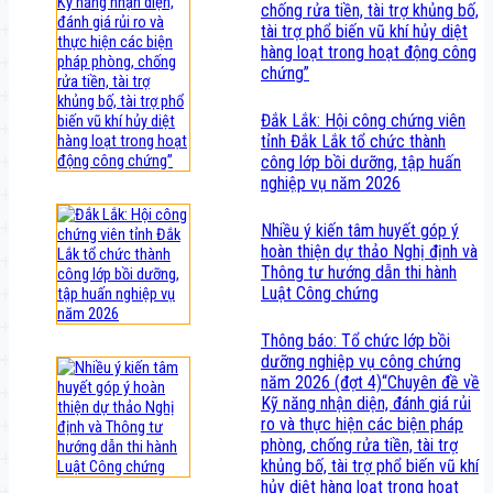
chống rửa tiền, tài trợ khủng bố,
tài trợ phổ biến vũ khí hủy diệt
hàng loạt trong hoạt động công
chứng”
Đắk Lắk: Hội công chứng viên
tỉnh Đắk Lắk tổ chức thành
công lớp bồi dưỡng, tập huấn
nghiệp vụ năm 2026
Nhiều ý kiến tâm huyết góp ý
hoàn thiện dự thảo Nghị định và
Thông tư hướng dẫn thi hành
Luật Công chứng
Thông báo: Tổ chức lớp bồi
dưỡng nghiệp vụ công chứng
năm 2026 (đợt 4)“Chuyên đề về
Kỹ năng nhận diện, đánh giá rủi
ro và thực hiện các biện pháp
phòng, chống rửa tiền, tài trợ
khủng bố, tài trợ phổ biến vũ khí
hủy diệt hàng loạt trong hoạt