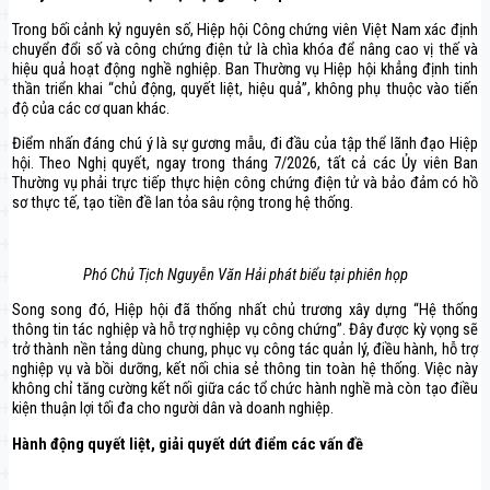
Trong bối cảnh kỷ nguyên số, Hiệp hội Công chứng viên Việt Nam xác định
chuyển đổi số và công chứng điện tử là chìa khóa để nâng cao vị thế và
hiệu quả hoạt động nghề nghiệp. Ban Thường vụ Hiệp hội khẳng định tinh
thần triển khai “chủ động, quyết liệt, hiệu quả”, không phụ thuộc vào tiến
độ của các cơ quan khác.
Điểm nhấn đáng chú ý là sự gương mẫu, đi đầu của tập thể lãnh đạo Hiệp
hội. Theo Nghị quyết, ngay trong tháng 7/2026, tất cả các Ủy viên Ban
Thường vụ phải trực tiếp thực hiện công chứng điện tử và bảo đảm có hồ
sơ thực tế, tạo tiền đề lan tỏa sâu rộng trong hệ thống.
Phó Chủ Tịch Nguyễn Văn Hải phát biểu tại phiên họp
Song song đó, Hiệp hội đã thống nhất chủ trương xây dựng “Hệ thống
thông tin tác nghiệp và hỗ trợ nghiệp vụ công chứng”. Đây được kỳ vọng sẽ
trở thành nền tảng dùng chung, phục vụ công tác quản lý, điều hành, hỗ trợ
nghiệp vụ và bồi dưỡng, kết nối chia sẻ thông tin toàn hệ thống. Việc này
không chỉ tăng cường kết nối giữa các tổ chức hành nghề mà còn tạo điều
kiện thuận lợi tối đa cho người dân và doanh nghiệp.
Hành động quyết liệt, giải quyết dứt điểm các vấn đề