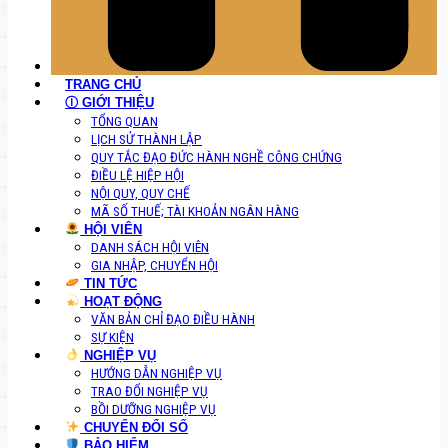
TRANG CHỦ
Ⓘ GIỚI THIỆU
TỔNG QUAN
LỊCH SỬ THÀNH LẬP
QUY TẮC ĐẠO ĐỨC HÀNH NGHỀ CÔNG CHỨNG
ĐIỀU LỆ HIỆP HỘI
NỘI QUY, QUY CHẾ
MÃ SỐ THUẾ; TÀI KHOẢN NGÂN HÀNG
HỘI VIÊN
DANH SÁCH HỘI VIÊN
GIA NHẬP, CHUYỂN HỘI
TIN TỨC
HOẠT ĐỘNG
VĂN BẢN CHỈ ĐẠO ĐIỀU HÀNH
SỰ KIỆN
NGHIỆP VỤ
HƯỚNG DẪN NGHIỆP VỤ
TRAO ĐỔI NGHIỆP VỤ
BỒI DƯỠNG NGHIỆP VỤ
CHUYỂN ĐỔI SỐ
BẢO HIỂM