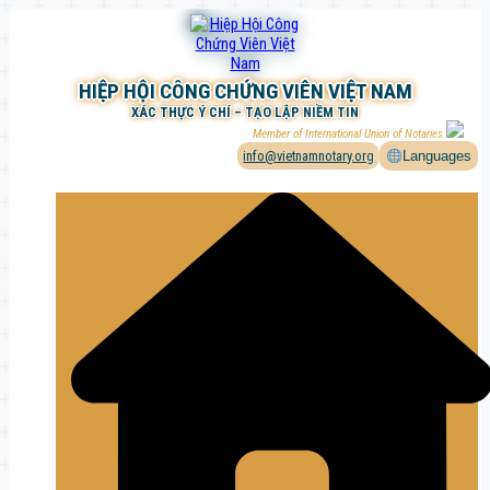
Chuyển
đến
phần
nội
HIỆP HỘI CÔNG CHỨNG VIÊN VIỆT NAM
dung
XÁC THỰC Ý CHÍ – TẠO LẬP NIỀM TIN
Member of International Union of Notaries
info@vietnamnotary.org
Languages