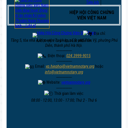
Tiện ích
│
HIỆP HỘI CÔNG CHỨNG
VIÊN VIỆT NAM
Địa chỉ:
Tầng 5, tòa nhà A, Học viện Tư pháp, số 9, phố Trần Vỹ, phường Phú
XÁC THỰC Ý CHÍ – TẠO LẬP NIỀM TIN
Diễn, thành phố Hà Nội.
─────
Điện thoại:
024.3999-9015
─────
Email:
vp.hiephoi@vietnamnotary.org
hoặc
info@vietnamnotary.org
─────
Website:
vietnamnotary.org
─────
Thời gian làm việc:
08:00 - 12:00, 13:00 - 17:00; Thứ 2 - Thứ 6