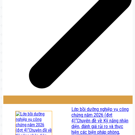
Lớp bồi dưỡng nghiệp vụ công
chứng năm 2026 (đợt
4)“Chuyên đề về Kỹ năng nhận
diện, đánh giá rủi ro và thực
hiện các biện pháp phòng,