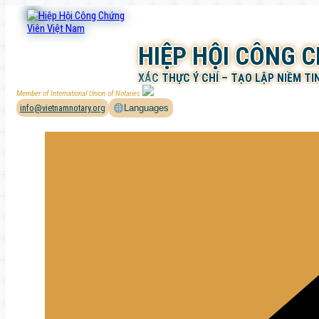
Chuyển
đến
phần
HIỆP HỘI CÔNG 
nội
dung
XÁC THỰC Ý CHÍ – TẠO LẬP NIỀM TI
Member of International Union of Notaries
info@vietnamnotary.org
Languages