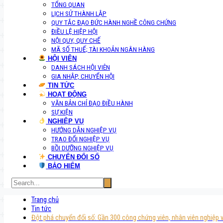
TỔNG QUAN
LỊCH SỬ THÀNH LẬP
QUY TẮC ĐẠO ĐỨC HÀNH NGHỀ CÔNG CHỨNG
ĐIỀU LỆ HIỆP HỘI
NỘI QUY, QUY CHẾ
MÃ SỐ THUẾ; TÀI KHOẢN NGÂN HÀNG
HỘI VIÊN
DANH SÁCH HỘI VIÊN
GIA NHẬP, CHUYỂN HỘI
TIN TỨC
HOẠT ĐỘNG
VĂN BẢN CHỈ ĐẠO ĐIỀU HÀNH
SỰ KIỆN
NGHIỆP VỤ
HƯỚNG DẪN NGHIỆP VỤ
TRAO ĐỔI NGHIỆP VỤ
BỒI DƯỠNG NGHIỆP VỤ
CHUYỂN ĐỔI SỐ
BẢO HIỂM
Trang chủ
Tin tức
Đột phá chuyển đổi số: Gần 300 công chứng viên, nhân viên nghiệp v