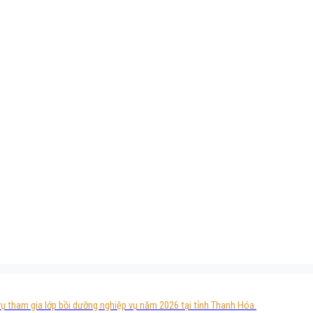
ụ tham gia lớp bồi dưỡng nghiệp vụ năm 2026 tại tỉnh Thanh Hóa.