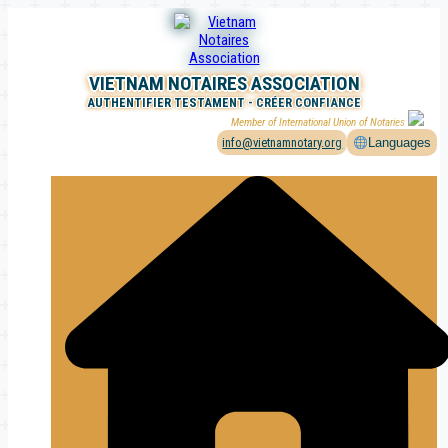
Aller
au
contenu
VIETNAM NOTAIRES ASSOCIATION
AUTHENTIFIER TESTAMENT - CRÉER CONFIANCE
Member of International Union of Notaries
info@vietnamnotary.org
Languages