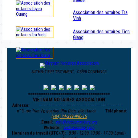
Association des notaires Tra
Vinh
Association des notaires Tien
Giang
AUTHENTIFIER TESTAMENT - CRÉER CONFIANCE
======================================
VIETNAM NOTAIRES ASSOCIATION
Adresse:
======================================
n° 9, rue Tran Vy, quartier Phu Dien, ville Hanoï
Téléphone:
(+84) 24-399-990-15
Email:
info@vietnamnotary.org
Website:
vietnamnotary.org
Horaires de travail (UTC+7):
8:00 - 12:00, 13:00 - 17:00; Lundi -