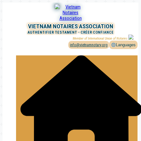
Aller
au
contenu
VIETNAM NOTAIRES ASSOCIATION
AUTHENTIFIER TESTAMENT - CRÉER CONFIANCE
Member of International Union of Notaries
info@vietnamnotary.org
Languages