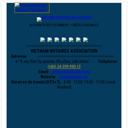
AUTHENTIFIER TESTAMENT - CRÉER CONFIANCE
======================================
VIETNAM NOTAIRES ASSOCIATION
Adresse:
======================================
n° 9, rue Tran Vy, quartier Phu Dien, ville Hanoï
Téléphone:
(+84) 24-399-990-15
Email:
info@vietnamnotary.org
Website:
vietnamnotary.org
Horaires de travail (UTC+7):
8:00 - 12:00, 13:00 - 17:00; Lundi -
Vendredi