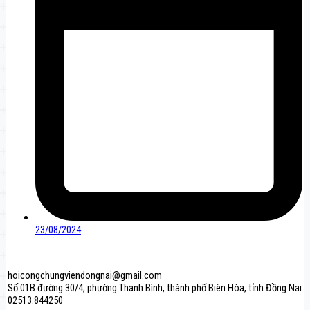
23/08/2024
hoicongchungviendongnai@gmail.com
Số 01B đường 30/4, phường Thanh Bình, thành phố Biên Hòa, tỉnh Đồng Nai
02513.844250